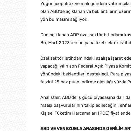
Yoğun jeopolitik ve mali gündem yatırımcılar
olan ABD’de açıklanan ve beklentilerin üzeri
yön bulmasını sağlıyor.
Dün açıklanan ADP özel sektör istihdamı kasım
Bu, Mart 2023’ten bu yana özel sektör isti
Özel sektör istihdamındaki azalışa işaret ed
yapacağı yılın son Federal Açık Piyasa Komit
yönündeki beklentileri destekledi. Para piyas
faizini 25 baz puan indirme olasılığı yüzde 90
Analistler, ABD’de iş gücü piyasasına dair dah
maaşı başvurularının takip edileceğini, en
Kişisel Tüketim Harcamaları (PCE) fiyat endeks
ABD VE VENEZUELA ARASINDA GERİLİM AR