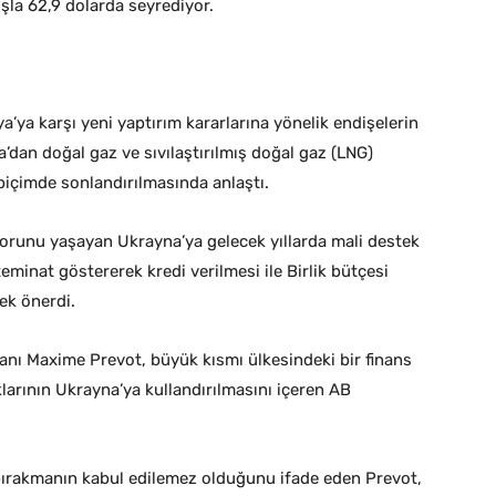
tışla 62,9 dolarda seyrediyor.
a’ya karşı yeni yaptırım kararlarına yönelik endişelerin
ya’dan doğal gaz ve sıvılaştırılmış doğal gaz (LNG)
biçimde sonlandırılmasında anlaştı.
runu yaşayan Ukrayna’ya gelecek yıllarda mali destek
minat göstererek kredi verilmesi ile Birlik bütçesi
nek önerdi.
anı Maxime Prevot, büyük kısmı ülkesindeki bir finans
rının Ukrayna’ya kullandırılmasını içeren AB
a bırakmanın kabul edilemez olduğunu ifade eden Prevot,