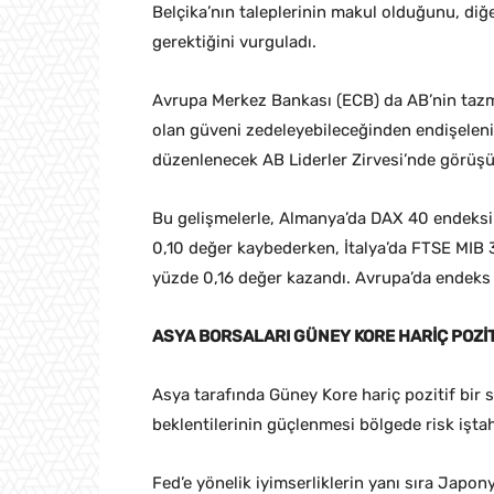
Belçika’nın taleplerinin makul olduğunu, diğ
gerektiğini vurguladı.
Avrupa Merkez Bankası (ECB) da AB’nin tazmi
olan güveni zedeleyebileceğinden endişelenir
düzenlenecek AB Liderler Zirvesi’nde görüşü
Bu gelişmelerle, Almanya’da DAX 40 endeksi
0,10 değer kaybederken, İtalya’da FTSE MIB
yüzde 0,16 değer kazandı. Avrupa’da endeks v
ASYA BORSALARI GÜNEY KORE HARİÇ POZİ
Asya tarafında Güney Kore hariç pozitif bir s
beklentilerinin güçlenmesi bölgede risk iştahı
Fed’e yönelik iyimserliklerin yanı sıra Japon