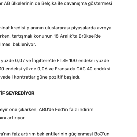
er AB ülkelerinin de Belçika ile dayanışma göstermesi
nat kredisi planının uluslararası piyasalarda avroya
ken, tartışmalı konunun 18 Aralık’ta Brüksel’de
lmesi bekleniyor.
 yüzde 0,07 ve İngiltere’de FTSE 100 endeksi yüzde
 30 endeksi yüzde 0,06 ve Fransa’da CAC 40 endeksi
adeli kontratlar güne pozitif başladı.
TİF SEYREDİYOR
eyir öne çıkarken, ABD’de Fed’in faiz indirim
nı artırıyor.
ya’nın faiz artırım beklentilerinin güçlenmesi BoJ’un