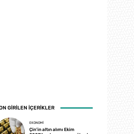
ON GİRİLEN İÇERİKLER
EKONOMI
Çin’in altın alımı Ekim