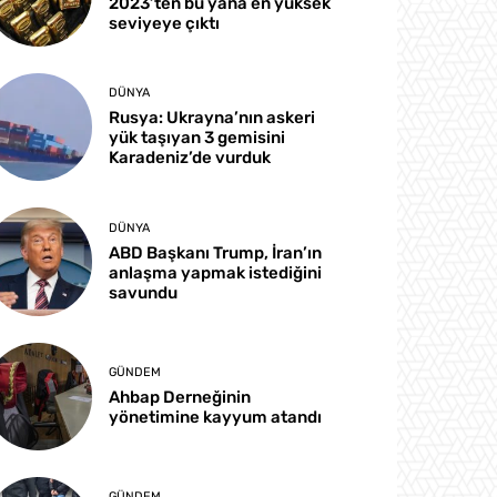
2023’ten bu yana en yüksek
seviyeye çıktı
DÜNYA
Rusya: Ukrayna’nın askeri
yük taşıyan 3 gemisini
Karadeniz’de vurduk
DÜNYA
ABD Başkanı Trump, İran’ın
anlaşma yapmak istediğini
savundu
GÜNDEM
Ahbap Derneğinin
yönetimine kayyum atandı
GÜNDEM