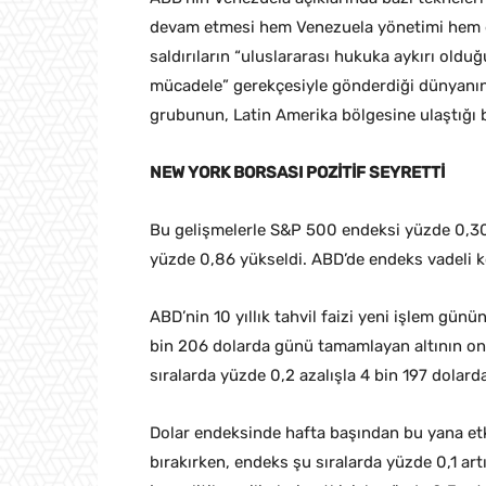
devam etmesi hem Venezuela yönetimi hem d
saldırıların “uluslararası hukuka aykırı old
mücadele” gerekçesiyle gönderdiği dünyanın
grubunun, Latin Amerika bölgesine ulaştığı be
NEW YORK BORSASI POZİTİF SEYRETTİ
Bu gelişmelerle S&P 500 endeksi yüzde 0,3
yüzde 0,86 yükseldi. ABD’de endeks vadeli ko
ABD’nin 10 yıllık tahvil faizi yeni işlem gü
bin 206 dolarda günü tamamlayan altının onsu 
sıralarda yüzde 0,2 azalışla 4 bin 197 dolarda
Dolar endeksinde hafta başından bu yana etki
bırakırken, endeks şu sıralarda yüzde 0,1 art