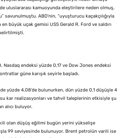
e uluslararası kamuoyunda eleştirilere neden olmuş,
uğu” savunulmuştu. ABD’nin, “uyuşturucu kaçakçılığıyla
 en büyük uçak gemisi USS Gerald R. Ford ve saldırı
lirtilmişti.
0, Nasdaq endeksi yüzde 0,17 ve Dow Jones endeksi
ntratlar güne karışık seyirle başladı.
nünde yüzde 4,08’de bulunurken, dün yüzde 0,1 düşüşle 4
kar realizasyonları ve tahvil taleplerinin etkisiyle şu
n alıcı buluyor.
li olan düşüş eğilimi bugün yerini yükselişe
ışla 99 seviyesinde bulunuyor. Brent petrolün varili ise