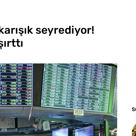
karışık seyrediyor!
ırttı
S