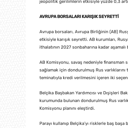
jeopolitik gerilimlerin etkisiyle yüzde 0,3 ar
AVRUPA BORSALARI KARIŞIK SEYRETTİ
Avrupa borsaları, Avrupa Birliğinin (AB) Rusy
etkisiyle karışık seyretti. AB kurumları, Rus
ithalatının 2027 sonbaharına kadar aşamalı 
AB Komisyonu, savaş nedeniyle finansman so
sağlamak için dondurulmuş Rus varlıklarını te
teminatıyla kredi verilmesini içeren iki seçe
Belçika Başbakan Yardımcısı ve Dışişleri Bak
kurumunda bulunan dondurulmuş Rus varlıkla
Komisyonu planını eleştirdi.
Parayı kullanıp Belçika’yı risklerle baş baş