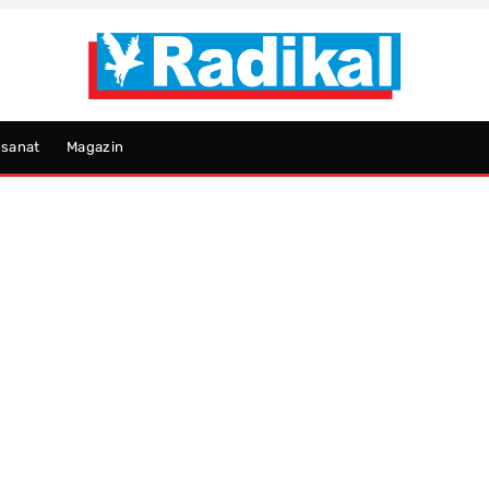
psanat
Magazin