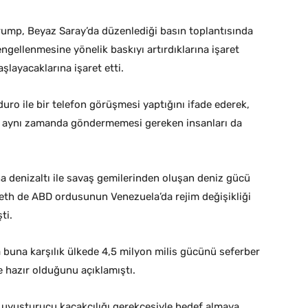
rump, Beyaz Saray’da düzenlediği basın toplantısında
ngellenmesine yönelik baskıyı artırdıklarına işaret
layacaklarına işaret etti.
ro ile bir telefon görüşmesi yaptığını ifade ederek,
 aynı zamanda göndermemesi gereken insanları da
a denizaltı ile savaş gemilerinden oluşan deniz gücü
h de ABD ordusunun Venezuela’da rejim değişikliği
ti.
buna karşılık ülkede 4,5 milyon milis gücünü seferber
e hazır olduğunu açıklamıştı.
i uyuşturucu kaçakçılığı gerekçesiyle hedef almaya