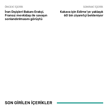
ÖNCEKI İÇERIK
SONRAKI İÇERIK
İran Dışişleri Bakanı Erakçi,
Kakava için Edirne’ye yaklaşık
Fransız mevkidaşı ile savaşın
60 bin ziyaretçi bekleniyor
sonlandırılmasını görüştü
SON GİRİLEN İÇERİKLER