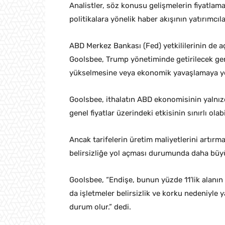
Analistler, söz konusu gelişmelerin fiyatlama
politikalara yönelik haber akışının yatırımcı
ABD Merkez Bankası (Fed) yetkililerinin de a
Goolsbee, Trump yönetiminde getirilecek gen
yükselmesine veya ekonomik yavaşlamaya yo
Goolsbee, ithalatın ABD ekonomisinin yalnızc
genel fiyatlar üzerindeki etkisinin sınırlı olab
Ancak tarifelerin üretim maliyetlerini artırm
belirsizliğe yol açması durumunda daha büyük
Goolsbee, “Endişe, bunun yüzde 11’lik alanın
da işletmeler belirsizlik ve korku nedeniyle
durum olur.” dedi.