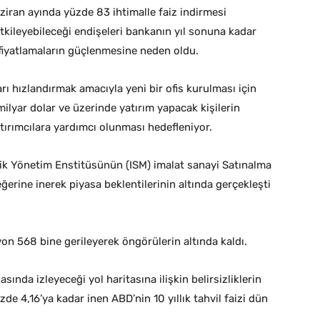
aziran ayında yüzde 83 ihtimalle faiz indirmesi
tkileyebileceği endişeleri bankanın yıl sonuna kadar
 fiyatlamaların güçlenmesine neden oldu.
rı hızlandırmak amacıyla yeni bir ofis kurulması için
lyar dolar ve üzerinde yatırım yapacak kişilerin
yatırımcılara yardımcı olunması hedefleniyor.
ik Yönetim Enstitüsünün (ISM) imalat sanayi Satınalma
ğerine inerek piyasa beklentilerinin altında gerçekleşti
yon 568 bine gerileyerek öngörülerin altında kaldı.
asında izleyeceği yol haritasına ilişkin belirsizliklerin
de 4,16’ya kadar inen ABD’nin 10 yıllık tahvil faizi dün