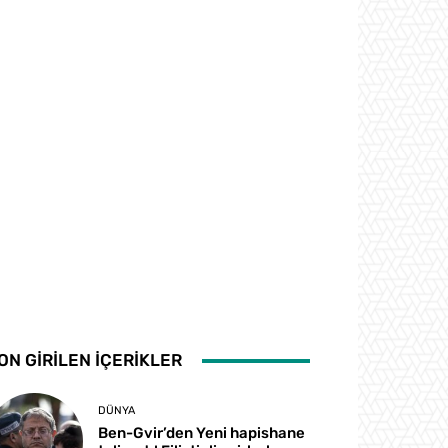
ON GİRİLEN İÇERİKLER
DÜNYA
Ben-Gvir’den Yeni hapishane