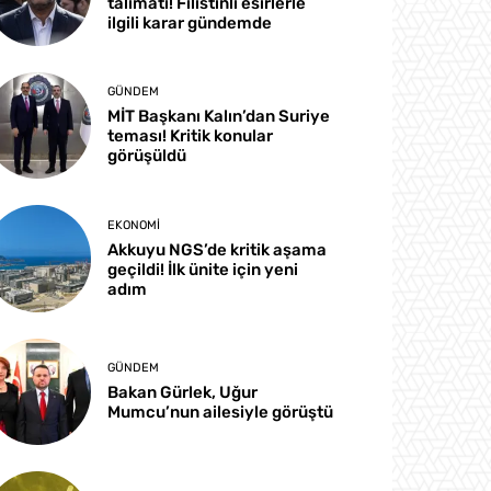
talimatı! Filistinli esirlerle
ilgili karar gündemde
GÜNDEM
MİT Başkanı Kalın’dan Suriye
teması! Kritik konular
görüşüldü
EKONOMI
Akkuyu NGS’de kritik aşama
geçildi! İlk ünite için yeni
adım
GÜNDEM
Bakan Gürlek, Uğur
Mumcu’nun ailesiyle görüştü