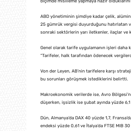
biçimde misilleme yapmaya hazır olduklarını 
ABD yönetiminin şimdiye kadar çelik, alümin
25 gümrük vergisi duyurduğunu hatırlatan vo
sonraki sektörlerin yarı iletkenler, ilaçlar ve 
Genel olarak tarife uygulamanın işleri daha 
“Tarifeler, halk tarafından ödenecek vergiler
Von der Leyen, AB’nin tarifelere karşı stra
bu sorunları görüşmek istediklerini belirtti.
Makroekonomik verilerde ise, Avro Bölgesi’n
düşerken, işsizlik ise şubat ayında yüzde 6,1 
Dün, Almanya’da DAX 40 yüzde 1,7, Fransa’da
endeksi yüzde 0,61 ve İtalya’da FTSE MIB 30