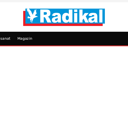
psanat
Magazin