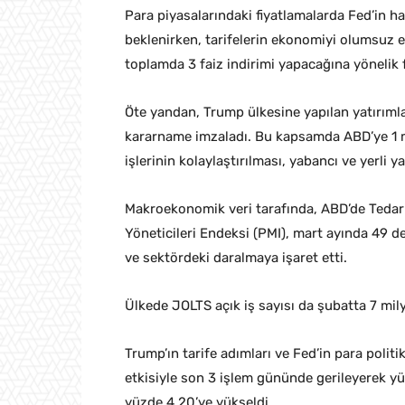
Para piyasalarındaki fiyatlamalarda Fed’in h
beklenirken, tarifelerin ekonomiyi olumsuz e
toplamda 3 faiz indirimi yapacağına yönelik
Öte yandan, Trump ülkesine yapılan yatırımla
kararname imzaladı. Bu kapsamda ABD’ye 1 mi
işlerinin kolaylaştırılması, yabancı ve yerli 
Makroekonomik veri tarafında, ABD’de Tedar
Yöneticileri Endeksi (PMI), mart ayında 49 de
ve sektördeki daralmaya işaret etti.
Ülkede JOLTS açık iş sayısı da şubatta 7 mil
Trump’ın tarife adımları ve Fed’in para politik
etkisiyle son 3 işlem gününde gerileyerek yüz
yüzde 4,20’ye yükseldi.