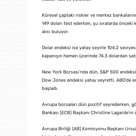
Küresel çaptaki riskler ve merkez bankalarını
149 doları test ederken, şu sıralarda önceki
alıcı buluyor.
Dolar endeksi ise yatay seyirle 104,2 seviyes
kapanışın hemen üzerinde 74,3 dolardan satı
New York Borsası’nda dün, S&P 500 endeksi
Dow Jones endeksi yatay seyretti. ABD’de end
başladı.
Avrupa borsaları dün pozitif seyrederken, gö
Bankası (ECB) Başkanı Christine Lagarde’ın a
Avrupa Birliği (AB) Komisyonu Başkanı Ursula