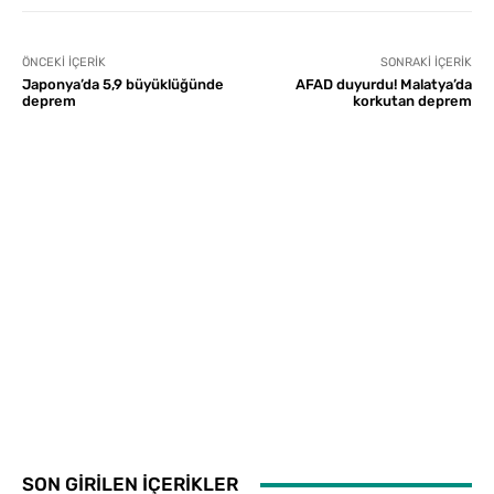
ÖNCEKI İÇERIK
SONRAKI İÇERIK
Japonya’da 5,9 büyüklüğünde
AFAD duyurdu! Malatya’da
deprem
korkutan deprem
SON GİRİLEN İÇERİKLER