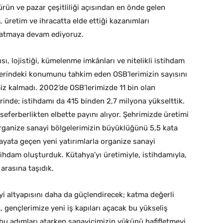
rün ve pazar çeşitliliği açısından en önde gelen
, üretim ve ihracatta elde ettiği kazanımları
r atmaya devam ediyoruz.
 lojistiği, kümelenme imkânları ve nitelikli istihdam
rlerindeki konumunu tahkim eden OSB’lerimizin sayısını
miz kalmadı. 2002’de OSB’lerimizde 11 bin olan
rinde; istihdamı da 415 binden 2,7 milyona yükselttik.
eferberlikten elbette payını alıyor. Şehrimizde üretimi
organize sanayi bölgelerimizin büyüklüğünü 5,5 kata
ayata geçen yeni yatırımlarla organize sanayi
ihdam oluşturduk. Kütahya’yı üretimiyle, istihdamıyla,
 arasına taşıdık.
 altyapısını daha da güçlendirecek; katma değerli
 gençlerimize yeni iş kapıları açacak bu yükseliş
i bu adımları atarken sanayicimizin yükünü hafifletmeyi