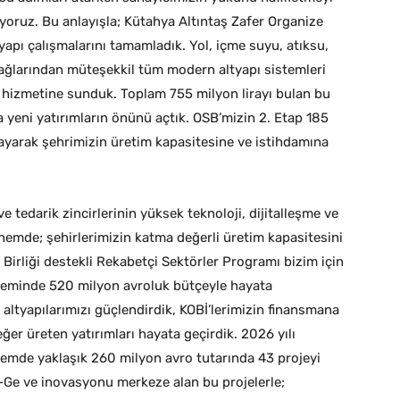
yoruz. Bu anlayışla; Kütahya Altıntaş Zafer Organize
yapı çalışmalarını tamamladık. Yol, içme suyu, atıksu,
ağlarından müteşekkil tüm modern altyapı sistemleri
in hizmetine sunduk. Toplam 755 milyon lirayı bulan bu
a yeni yatırımların önünü açtık. OSB’mizin 2. Etap 185
layarak şehrimizin üretim kapasitesine ve istihdamına
darik zincirlerinin yüksek teknoloji, dijitalleşme ve
önemde; şehirlerimizin katma değerli üretim kapasitesini
a Birliği destekli Rekabetçi Sektörler Programı bizim için
öneminde 520 milyon avroluk bütçeyle hayata
 altyapılarımızı güçlendirdik, KOBİ’lerimizin finansmana
ğer üreten yatırımları hayata geçirdik. 2026 yılı
emde yaklaşık 260 milyon avro tutarında 43 projeyi
r-Ge ve inovasyonu merkeze alan bu projelerle;