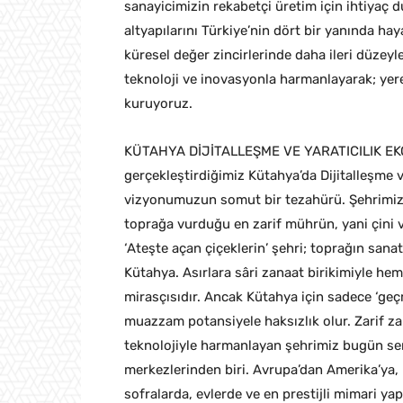
sanayicimizin rekabetçi üretim için ihtiyaç 
altyapılarını Türkiye’nin dört bir yanında hay
küresel değer zincirlerinde daha ileri düzey
teknoloji ve inovasyonla harmanlayarak; yere
kuruyoruz.
KÜTAHYA DİJİTALLEŞME VE YARATICILIK EKON
gerçekleştirdiğimiz Kütahya’da Dijitalleşme v
vizyonumuzun somut bir tezahürü. Şehrimiz 
toprağa vurduğu en zarif mührün, yani çini v
‘Ateşte açan çiçeklerin’ şehri; toprağın sana
Kütahya. Asırlara sâri zanaat birikimiyle h
mirasçısıdır. Ancak Kütahya için sadece ‘geç
muazzam potansiyele haksızlık olur. Zarif 
teknolojiyle harmanlayan şehrimiz bugün se
merkezlerinden biri. Avrupa’dan Amerika’ya,
sofralarda, evlerde ve en prestijli mimari yap