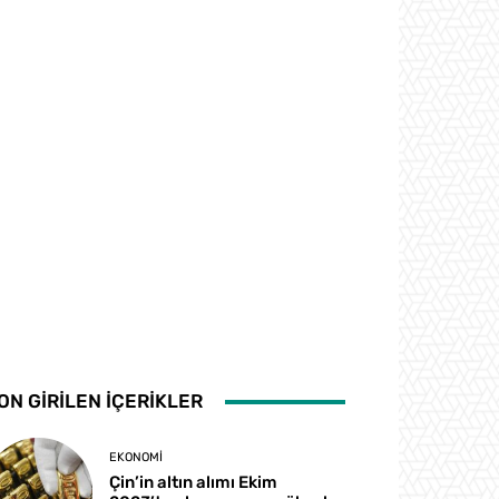
ON GİRİLEN İÇERİKLER
EKONOMI
Çin’in altın alımı Ekim