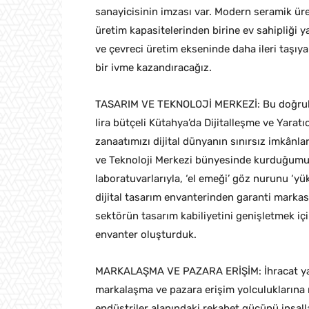
sanayicisinin imzası var. Modern seramik ür
üretim kapasitelerinden birine ev sahipliği 
ve çevreci üretim ekseninde daha ileri taşıy
bir ivme kazandıracağız.
TASARIM VE TEKNOLOJİ MERKEZİ: Bu doğrultud
lira bütçeli Kütahya’da Dijitalleşme ve Yaratıc
zanaatımızı dijital dünyanın sınırsız imkânl
ve Teknoloji Merkezi bünyesinde kurduğumuz
laboratuvarlarıyla, ‘el emeği’ göz nurunu ‘yü
dijital tasarım envanterinden garanti marka
sektörün tasarım kabiliyetini genişletmek içi
envanter oluşturduk.
MARKALAŞMA VE PAZARA ERİŞİM: İhracat yapm
markalaşma ve pazara erişim yolculuklarına r
endüstriler alanındaki rekabet gücünü inşall