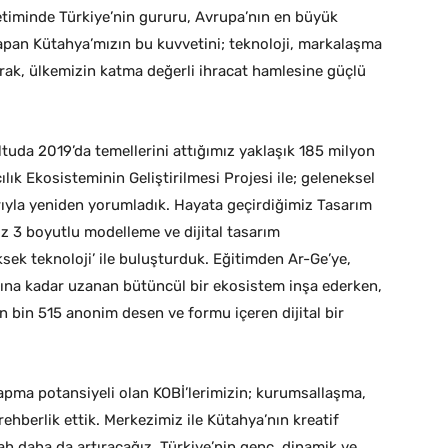
etiminde Türkiye’nin gururu, Avrupa’nın en büyük
yapan Kütahya’mızın bu kuvvetini; teknoloji, markalaşma
arak, ülkemizin katma değerli ihracat hamlesine güçlü
a 2019’da temellerini attığımız yaklaşık 185 milyon
ılık Ekosisteminin Geliştirilmesi Projesi ile; geleneksel
arıyla yeniden yorumladık. Hayata geçirdiğimiz Tasarım
 3 boyutlu modelleme ve dijital tasarım
ksek teknoloji’ ile buluşturduk. Eğitimden Ar-Ge’ye,
sına kadar uzanan bütüncül bir ekosistem inşa ederken,
n bin 515 anonim desen ve formu içeren dijital bir
a potansiyeli olan KOBİ’lerimizin; kurumsallaşma,
ehberlik ettik. Merkezimiz ile Kütahya’nın kreatif
ah daha da artıracağız. Türkiye’nin genç, dinamik ve