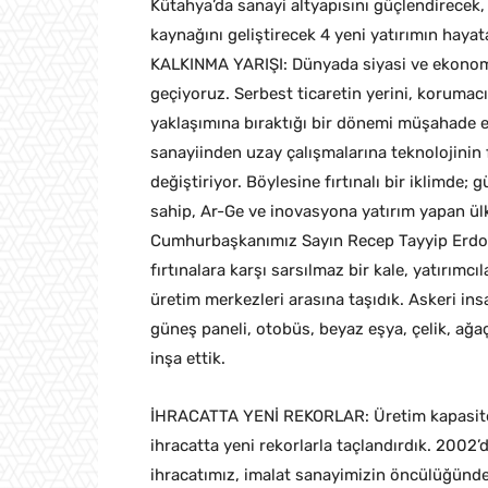
Kütahya’da sanayi altyapısını güçlendirecek, 
kaynağını geliştirecek 4 yeni yatırımın hayata
KALKINMA YARIŞI: Dünyada siyasi ve ekonomi
geçiyoruz. Serbest ticaretin yerini, korumacıl
yaklaşımına bıraktığı bir dönemi müşahade e
sanayiinden uzay çalışmalarına teknolojinin 
değiştiriyor. Böylesine fırtınalı bir iklimde; 
sahip, Ar-Ge ve inovasyona yatırım yapan ülk
Cumhurbaşkanımız Sayın Recep Tayyip Erdoğan
fırtınalara karşı sarsılmaz bir kale, yatırımcı
üretim merkezleri arasına taşıdık. Askeri ins
güneş paneli, otobüs, beyaz eşya, çelik, ağa
inşa ettik.
İHRACATTA YENİ REKORLAR: Üretim kapasitem
ihracatta yeni rekorlarla taçlandırdık. 2002’
ihracatımız, imalat sanayimizin öncülüğünde 