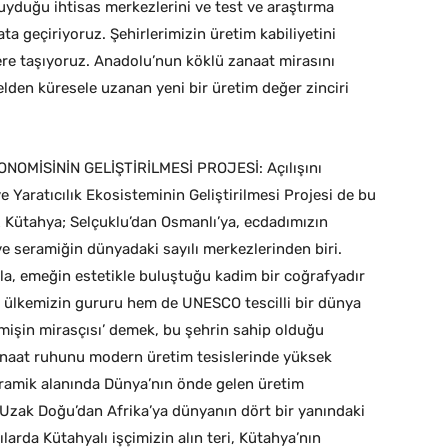
duyduğu ihtisas merkezlerini ve test ve araştırma
ata geçiriyoruz. Şehirlerimizin üretim kabiliyetini
lere taşıyoruz. Anadolu’nun köklü zanaat mirasını
lden küresele uzanan yeni bir üretim değer zinciri
OMİSİNİN GELİŞTİRİLMESİ PROJESİ: Açılışını
e Yaratıcılık Ekosisteminin Geliştirilmesi Projesi de bu
Kütahya; Selçuklu’dan Osmanlı’ya, ecdadımızın
e seramiğin dünyadaki sayılı merkezlerinden biri.
tla, emeğin estetikle buluştuğu kadim bir coğrafyadır
em ülkemizin gururu hem de UNESCO tescilli bir dünya
mişin mirasçısı’ demek, bu şehrin sahip olduğu
zanaat ruhunu modern üretim tesislerinde yüksek
ramik alanında Dünya’nın önde gelen üretim
 Uzak Doğu’dan Afrika’ya dünyanın dört bir yanındaki
ılarda Kütahyalı işçimizin alın teri, Kütahya’nın