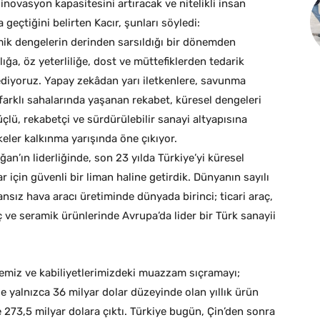
inovasyon kapasitesini artıracak ve nitelikli insan
 geçtiğini belirten Kacır, şunları söyledi:
k dengelerin derinden sarsıldığı bir dönemden
ığa, öz yeterliliğe, dost ve müttefiklerden tedarik
diyoruz. Yapay zekâdan yarı iletkenlere, savunma
farklı sahalarında yaşanan rekabet, küresel dengeleri
güçlü, rekabetçi ve sürdürülebilir sanayi altyapısına
eler kalkınma yarışında öne çıkıyor.
’ın liderliğinde, son 23 yılda Türkiye’yi küresel
lar için güvenli bir liman haline getirdik. Dünyanın sayılı
ansız hava aracı üretiminde dünyada birinci; ticari araç,
ç ve seramik ürünlerinde Avrupa’da lider bir Türk sanayii
iz ve kabiliyetlerimizdeki muazzam sıçramayı;
de yalnızca 36 milyar dolar düzeyinde olan yıllık ürün
273,5 milyar dolara çıktı. Türkiye bugün, Çin’den sonra