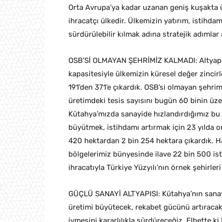
Orta Avrupa’ya kadar uzanan geniş kuşakta ü
ihracatçı ülkedir. Ülkemizin yatırım, istihdam
sürdürülebilir kılmak adına stratejik adımla
OSB’Sİ OLMAYAN ŞEHRİMİZ KALMADI: Altyapısı,
kapasitesiyle ülkemizin küresel değer zinci
191’den 371’e çıkardık. OSB’si olmayan şehri
üretimdeki tesis sayısını bugün 60 binin üze
Kütahya’mızda sanayide hızlandırdığımız bu s
büyütmek, istihdamı artırmak için 23 yılda 
420 hektardan 2 bin 254 hektara çıkardık. H
bölgelerimiz bünyesinde ilave 22 bin 500 ist
ihracatıyla Türkiye Yüzyılı’nın örnek şehirleri
GÜÇLÜ SANAYİ ALTYAPISI: Kütahya’nın sanayi
üretimi büyütecek, rekabet gücünü artıracak,
ivmesini kararlılıkla sürdüreceğiz. Elbette k