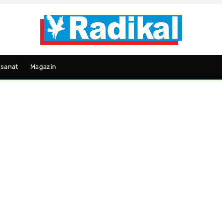
psanat
Magazin