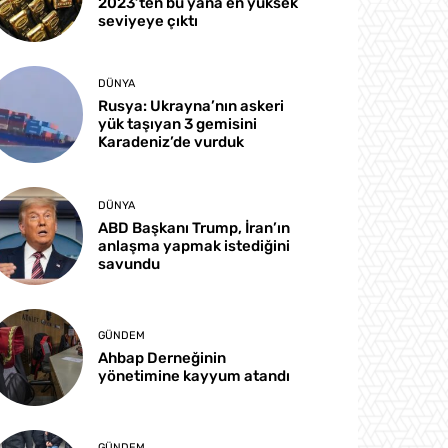
2023’ten bu yana en yüksek
seviyeye çıktı
DÜNYA
Rusya: Ukrayna’nın askeri
yük taşıyan 3 gemisini
Karadeniz’de vurduk
DÜNYA
ABD Başkanı Trump, İran’ın
anlaşma yapmak istediğini
savundu
GÜNDEM
Ahbap Derneğinin
yönetimine kayyum atandı
GÜNDEM