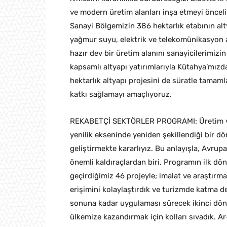
ve modern üretim alanları inşa etmeyi önceli
Sanayi Bölgemizin 386 hektarlık etabının alt
yağmur suyu, elektrik ve telekomünikasyon 
hazır dev bir üretim alanını sanayicilerimiz
kapsamlı altyapı yatırımlarıyla Kütahya’mızd
hektarlık altyapı projesini de süratle tamam
katkı sağlamayı amaçlıyoruz.
REKABETÇİ SEKTÖRLER PROGRAMI: Üretim ve te
yenilik ekseninde yeniden şekillendiği bir d
geliştirmekte kararlıyız. Bu anlayışla, Avrup
önemli kaldıraçlardan biri. Programın ilk d
geçirdiğimiz 46 projeyle; imalat ve araştırma
erişimini kolaylaştırdık ve turizmde katma de
sonuna kadar uygulaması sürecek ikinci dön
ülkemize kazandırmak için kolları sıvadık. A