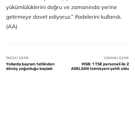
yükümlülüklerini doğru ve zamanında yerine
getirmeye davet ediyoruz.” ifadelerini kullandı.
(AA)
ÖNCEKI İÇERIK
SONRAKI İÇERIK
Yollarda bayram tatilinden
MSB: 1 TSK personeli ile 2
dönüş yoğunluğu başladı
ASELSAN teknisyeni şehit oldu