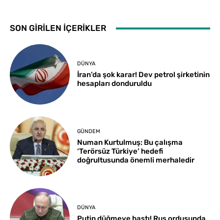
SON GİRİLEN İÇERİKLER
DÜNYA
İran’da şok karar! Dev petrol şirketinin
hesapları donduruldu
GÜNDEM
Numan Kurtulmuş: Bu çalışma
‘Terörsüz Türkiye’ hedefi
doğrultusunda önemli merhaledir
DÜNYA
Putin düğmeye bastı! Rus ordusunda