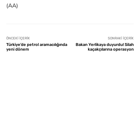
(AA)
ÖNCEKI İÇERIK
SONRAKI İÇERIK
Türkiye’de petrol aramacılığında
Bakan Yerlikaya duyurdu! Silah
yeni dönem
kaçakçılarına operasyon