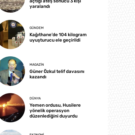
açtığı ateş sonucu 3 kişi
yaralandı
GÜNDEM
Kağıthane’de 104 kilogram
uyuşturucu ele geçirildi
MAGAZIN
Güner Özkul telif davasını
kazandı
DÜNYA
Yemen ordusu, Husilere
yönelik operasyon
düzenlediğini duyurdu
EKONOMI