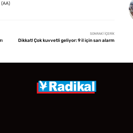
. (AA)
SONRAKI İÇERIK
rı
Dikkat! Çok kuvvetli geliyor: 9 il için sarı alarm