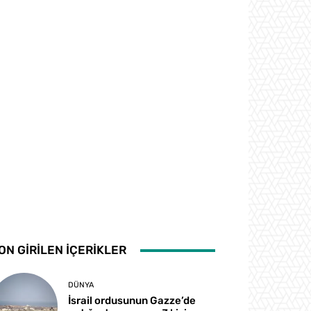
ON GİRİLEN İÇERİKLER
DÜNYA
İsrail ordusunun Gazze’de