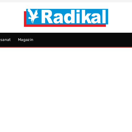
psanat
Magazin