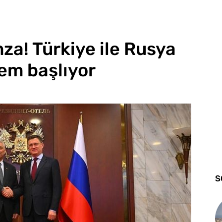
za! Türkiye ile Rusya
em başlıyor
S