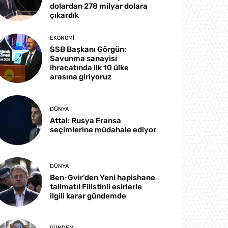
dolardan 278 milyar dolara
çıkardık
EKONOMI
SSB Başkanı Görgün:
Savunma sanayisi
ihracatında ilk 10 ülke
arasına giriyoruz
DÜNYA
Attal: Rusya Fransa
seçimlerine müdahale ediyor
DÜNYA
Ben-Gvir’den Yeni hapishane
talimatı! Filistinli esirlerle
ilgili karar gündemde
GÜNDEM