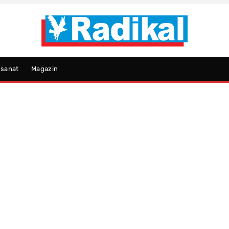
psanat
Magazin