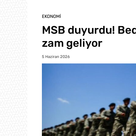
EKONOMI
MSB duyurdu! Bede
zam geliyor
5 Haziran 2026