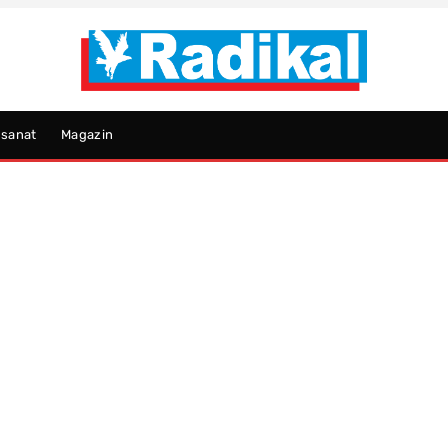
psanat
Magazin