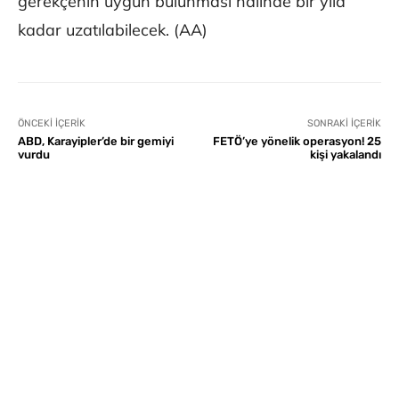
gerekçenin uygun bulunması halinde bir yıla
kadar uzatılabilecek. (AA)
ÖNCEKI İÇERIK
SONRAKI İÇERIK
ABD, Karayipler’de bir gemiyi
FETÖ’ye yönelik operasyon! 25
vurdu
kişi yakalandı