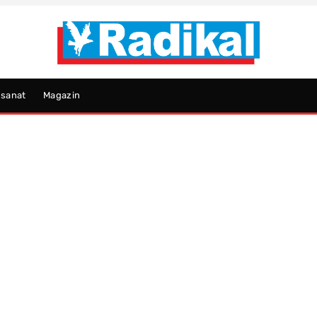
psanat
Magazin