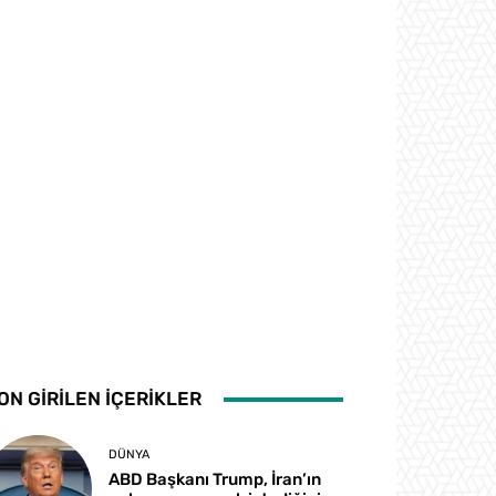
ON GİRİLEN İÇERİKLER
DÜNYA
ABD Başkanı Trump, İran’ın