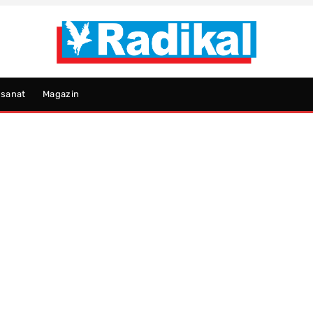
psanat
Magazin