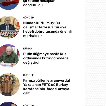
şirketinin hesapları
donduruldu
GÜNDEM
Numan Kurtulmuş: Bu
çalışma ‘Terörsüz Türkiye’
hedefi doğrultusunda önemli
merhaledir
DÜNYA
Putin düğmeye bastı! Rus
ordusunda kritik görevler el
değiştirdi
GÜNDEM
Kırmızı bültenle aranıyordu!
Yakalanan FETÖ’cü Burkay
Karatepe’nin ifadesi ortaya
çıktı
GÜNDEM