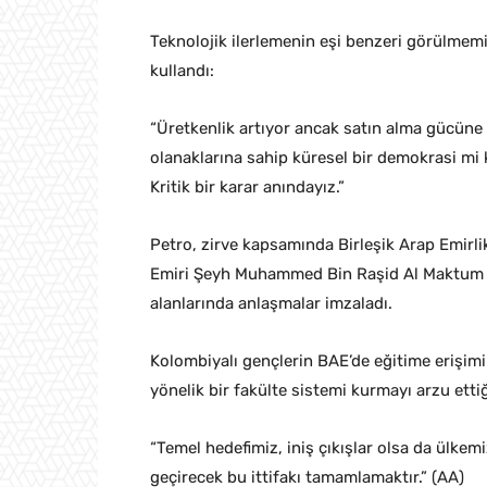
Teknolojik ilerlemenin eşi benzeri görülmemiş
kullandı:
“Üretkenlik artıyor ancak satın alma gücüne s
olanaklarına sahip küresel bir demokrasi mi 
Kritik bir karar anındayız.”
Petro, zirve kapsamında Birleşik Arap Emirli
Emiri Şeyh Muhammed Bin Raşid Al Maktum ile 
alanlarında anlaşmalar imzaladı.
Kolombiyalı gençlerin BAE’de eğitime erişimin
yönelik bir fakülte sistemi kurmayı arzu ett
“Temel hedefimiz, iniş çıkışlar olsa da ülkem
geçirecek bu ittifakı tamamlamaktır.” (AA)