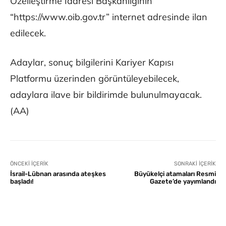
Özelleştirme İdaresi Başkanlığının
“https://www.oib.gov.tr” internet adresinde ilan
edilecek.
Adaylar, sonuç bilgilerini Kariyer Kapısı
Platformu üzerinden görüntüleyebilecek,
adaylara ilave bir bildirimde bulunulmayacak.
(AA)
ÖNCEKI İÇERIK
SONRAKI İÇERIK
İsrail-Lübnan arasında ateşkes
Büyükelçi atamaları Resmi
başladı!
Gazete’de yayımlandı