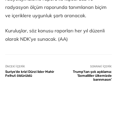
radyasyon ölçüm raporunda tanımlanan biçim
ve içeriklere uygunluk şartı aranacak.
Kuruluşlar, söz konusu raporları her yıl düzenli
olarak NDK’ye sunacak. (AA)
ÖNCEKI İÇERIK
SONRAKI İÇERIK
Suriye’de kriz! Dürzi lider Mahir
Trump’tan şok açıklama:
Felhut öldürüldü
‘Somalililer ülkemizde
barınmasın’