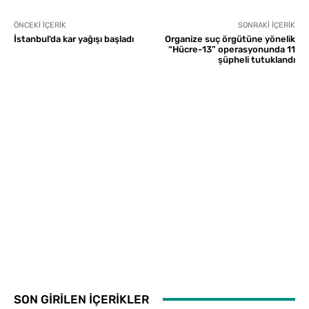
ÖNCEKI İÇERIK
SONRAKI İÇERIK
İstanbul’da kar yağışı başladı
Organize suç örgütüne yönelik
“Hücre-13” operasyonunda 11
şüpheli tutuklandı
SON GİRİLEN İÇERİKLER