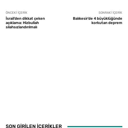
ÖNCEKI İÇERIK
SONRAKI İÇERIK
İsrail’den dikkat çeken
Balıkesir’de 4 büyüklüğünde
açıklama: Hizbullah
korkutan deprem
silahsızlandırılmalı
SON GİRİLEN İÇERİKLER