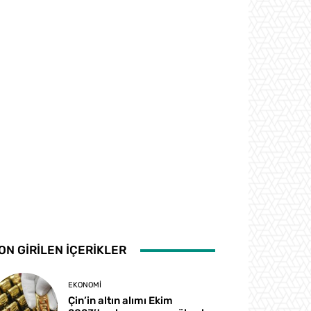
ON GİRİLEN İÇERİKLER
EKONOMI
Çin’in altın alımı Ekim