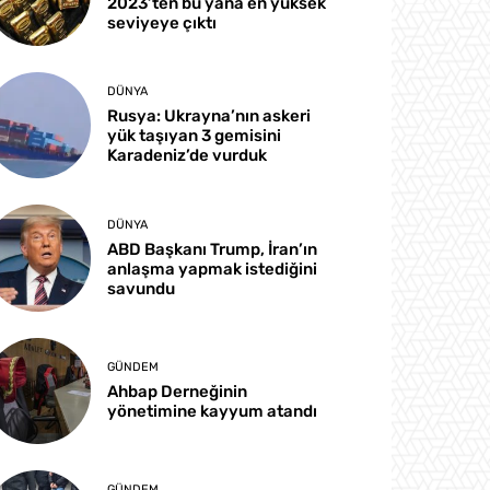
2023’ten bu yana en yüksek
seviyeye çıktı
DÜNYA
Rusya: Ukrayna’nın askeri
yük taşıyan 3 gemisini
Karadeniz’de vurduk
DÜNYA
ABD Başkanı Trump, İran’ın
anlaşma yapmak istediğini
savundu
GÜNDEM
Ahbap Derneğinin
yönetimine kayyum atandı
GÜNDEM