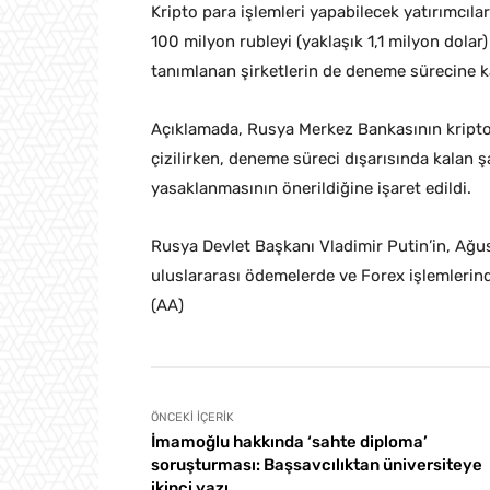
Kripto para işlemleri yapabilecek yatırımcıl
100 milyon rubleyi (yaklaşık 1,1 milyon dolar)
tanımlanan şirketlerin de deneme sürecine ka
Açıklamada, Rusya Merkez Bankasının kripto 
çizilirken, deneme süreci dışarısında kalan 
yasaklanmasının önerildiğine işaret edildi.
Rusya Devlet Başkanı Vladimir Putin’in, Ağu
uluslararası ödemelerde ve Forex işlemlerinde
(AA)
ÖNCEKI İÇERIK
İmamoğlu hakkında ‘sahte diploma’
soruşturması: Başsavcılıktan üniversiteye
ikinci yazı