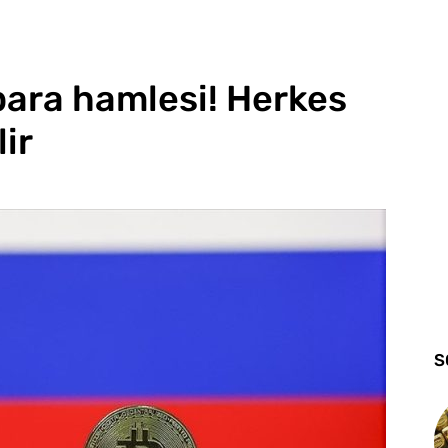
para hamlesi! Herkes
ir
S