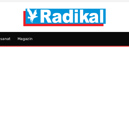
psanat
Magazin