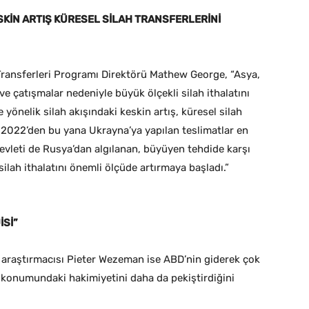
SKİN ARTIŞ KÜRESEL SİLAH TRANSFERLERİNİ
 Transferleri Programı Direktörü Mathew George, “Asya,
e çatışmalar nedeniyle büyük ölçekli silah ithalatını
önelik silah akışındaki keskin artış, küresel silah
i. 2022’den bu yana Ukrayna’ya yapılan teslimatlar en
devleti de Rusya’dan algılanan, büyüyen tehdide karşı
ilah ithalatını önemli ölçüde artırmaya başladı.”
İSİ”
i araştırmacısı Pieter Wezeman ise ABD’nin giderek çok
i konumundaki hakimiyetini daha da pekiştirdiğini