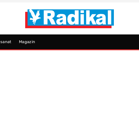
psanat
Magazin