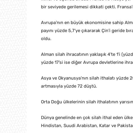
bir seviyede gerilemesi dikkati çekti. Fransa’
Avrupa’nın en büyük ekonomisine sahip Alm
payını yüzde 5,7’ye çıkararak Çin’i geride bı
oldu.
Alman silah ihracatının yaklaşık 4’te 1’i (yü
yüzde 17’si ise diğer Avrupa devletlerine ihra
Asya ve Okyanusya’nın silah ithalatı yüzde 20 a
artmasıyla yüzde 72 düştü.
Orta Doğu ülkelerinin silah ithalatının yarıs
Dünya genelinde en çok silah ithal eden ülke
Hindistan, Suudi Arabistan, Katar ve Pakistan