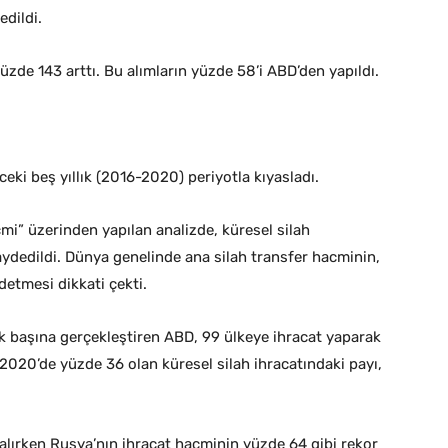
dildi.
üzde 143 arttı. Bu alımların yüzde 58’i ABD’den yapıldı.
ki beş yıllık (2016-2020) periyotla kıyasladı.
mi” üzerinden yapılan analizde, küresel silah
ydedildi. Dünya genelinde ana silah transfer hacminin,
detmesi dikkati çekti.
tek başına gerçekleştiren ABD, 99 ülkeye ihracat yaparak
2020’de yüzde 36 olan küresel silah ihracatındaki payı,
 alırken Rusya’nın ihracat hacminin yüzde 64 gibi rekor