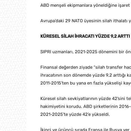
ABD menşeli ekipmanlara yöneldiğine işaret e
Avrupa’daki 29 NATO üyesinin silah ithalatı y
KÜRESEL SİLAH İHRACATI YÜZDE 9,2 ARTTI
SIPRI uzmanları, 2021-2025 dönemini bir önce
Finansal değerden ziyade “silah transfer hac
ihracatının son dönemde yüzde 9,2 arttığı ka
2011-2015’ten bu yana en fazla yükselişi kay
Küresel silah sevkiyatlarının yüzde 42’sini 
hakimiyetini korudu. ABD şirketlerinin 2016-
2021-2025’te yüzde 42’e yükseldi.
İkinci ve üçüncü sırada Fransa ile Rusya yer