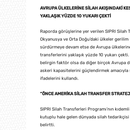
AVRUPA ÜLKELERİNE SİLAH AKIŞINDAKİ KE
YAKLAŞIK YÜZDE 10 YUKARI ÇEKTİ
Raporda görüşlerine yer verilen SIPRI Silah
Okyanusya ve Orta Doğu’daki ülkeler gerilim v
sürdürmeye devam etse de Avrupa ülkelerine y
transferlerini yaklaşık yüzde 10 yukarı çekt
belirgin faktör olsa da diğer birçok Avrupa 
askeri kapasitelerini güçlendirmek amacıyla s
ifadelerini kullandı.
“ÖNCE AMERİKA SİLAH TRANSFER STRATEJ
SIPRI Silah Transferleri Programı’nın kıdeml
kutuplu hale gelen dünyada silah tedarikçis
belirtti.