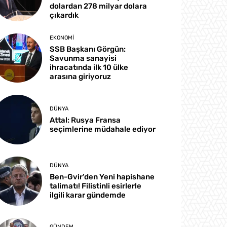
dolardan 278 milyar dolara
çıkardık
EKONOMI
SSB Başkanı Görgün:
Savunma sanayisi
ihracatında ilk 10 ülke
arasına giriyoruz
DÜNYA
Attal: Rusya Fransa
seçimlerine müdahale ediyor
DÜNYA
Ben-Gvir’den Yeni hapishane
talimatı! Filistinli esirlerle
ilgili karar gündemde
GÜNDEM