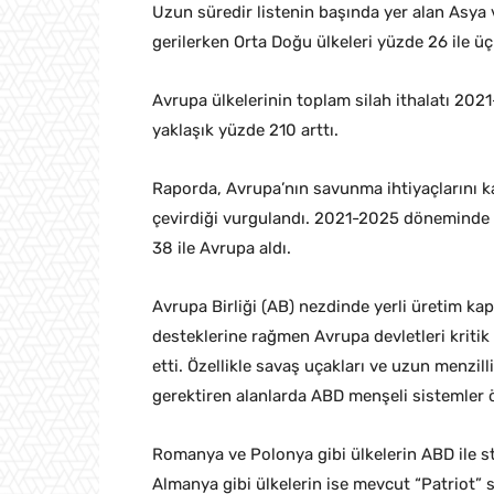
Uzun süredir listenin başında yer alan Asya v
gerilerken Orta Doğu ülkeleri yüzde 26 ile üç
Avrupa ülkelerinin toplam silah ithalatı 2
yaklaşık yüzde 210 arttı.
Raporda, Avrupa’nın savunma ihtiyaçlarını ka
çevirdiği vurgulandı. 2021-2025 döneminde 
38 ile Avrupa aldı.
Avrupa Birliği (AB) nezdinde yerli üretim kap
desteklerine rağmen Avrupa devletleri kriti
etti. Özellikle savaş uçakları ve uzun menzil
gerektiren alanlarda ABD menşeli sistemler ö
Romanya ve Polonya gibi ülkelerin ABD ile str
Almanya gibi ülkelerin ise mevcut “Patriot” 