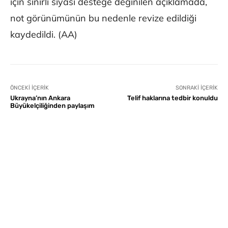
için sınırlı siyasi desteğe değinilen açıklamada,
not görünümünün bu nedenle revize edildiği
kaydedildi. (AA)
ÖNCEKI İÇERIK
SONRAKI İÇERIK
Ukrayna’nın Ankara
Telif haklarına tedbir konuldu
Büyükelçiliğinden paylaşım