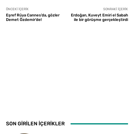
ÖNCEKI İÇERIK
SONRAKI İÇERIK
Eşref Rüya Cannes’da, gözler
Erdoğan, Kuveyt Emiri el Sabah
Demet Özdemir’de!
ile bir görüşme gerçekleştirdi
SON GİRİLEN İÇERİKLER