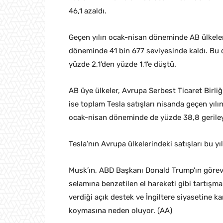
46,1 azaldı.
Geçen yılın ocak-nisan döneminde AB ülkelerin
döneminde 41 bin 677 seviyesinde kaldı. Bu
yüzde 2,1’den yüzde 1,1’e düştü.
AB üye ülkeler, Avrupa Serbest Ticaret Birliği
ise toplam Tesla satışları nisanda geçen yılı
ocak-nisan döneminde de yüzde 38,8 gerileye
Tesla’nın Avrupa ülkelerindeki satışları bu yı
Musk’ın, ABD Başkanı Donald Trump’ın göreve
selamına benzetilen el hareketi gibi tartışmal
verdiği açık destek ve İngiltere siyasetine k
koymasına neden oluyor. (AA)