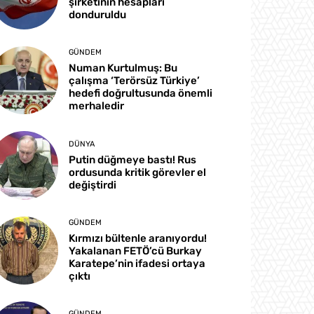
şirketinin hesapları
donduruldu
GÜNDEM
Numan Kurtulmuş: Bu
çalışma ‘Terörsüz Türkiye’
hedefi doğrultusunda önemli
merhaledir
DÜNYA
Putin düğmeye bastı! Rus
ordusunda kritik görevler el
değiştirdi
GÜNDEM
Kırmızı bültenle aranıyordu!
Yakalanan FETÖ’cü Burkay
Karatepe’nin ifadesi ortaya
çıktı
GÜNDEM