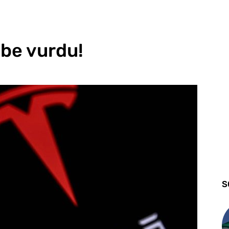
ibe vurdu!
S