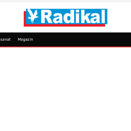
psanat
Magazin