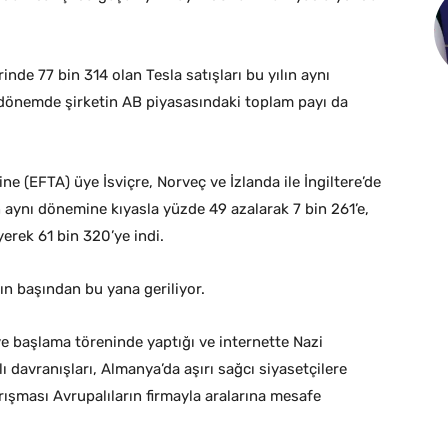
de 77 bin 314 olan Tesla satışları bu yılın aynı
 dönemde şirketin AB piyasasındaki toplam payı da
ne (EFTA) üye İsviçre, Norveç ve İzlanda ile İngiltere’de
n aynı dönemine kıyasla yüzde 49 azalarak 7 bin 261’e,
rek 61 bin 320’ye indi.
lın başından bu yana geriliyor.
 başlama töreninde yaptığı ve internette Nazi
ı davranışları, Almanya’da aşırı sağcı siyasetçilere
arışması Avrupalıların firmayla aralarına mesafe