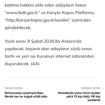
katılma hakkını elde eden adayların listesi
“www.tkdk.gov.tr” ve Kariyer Kapısı Platformu
“http://kariyerkapisi.gov.tr/isealim” üzerinden
görülebilecek.
Yazılı sınav 8 Şubat 2026’da Ankara’da
yapılacak, başarılı olan adayların sözlü sınav
tarihi ve yeri ise Kurumun internet adresinden
duyurulacak. (AA)
ÖNCEKI İÇERIK
SONRAKI İÇERIK
Meteoroloji uyarmıştı! Bazı
Meksika’da yolcu treni raydan
illerde kar ve soğuk etkili oldu
çıktı! 13 kişi öldü, 98 kişi
yaralandı