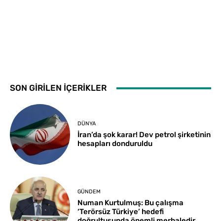
SON GİRİLEN İÇERİKLER
DÜNYA
İran’da şok karar! Dev petrol şirketinin
hesapları donduruldu
GÜNDEM
Numan Kurtulmuş: Bu çalışma
‘Terörsüz Türkiye’ hedefi
doğrultusunda önemli merhaledir