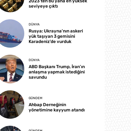
2023’ten bu yana en yüksek
seviyeye çıktı
DÜNYA
Rusya: Ukrayna’nın askeri
yük taşıyan 3 gemisini
Karadeniz’de vurduk
DÜNYA
ABD Başkanı Trump, İran’ın
anlaşma yapmak istediğini
savundu
GÜNDEM
Ahbap Derneğinin
yönetimine kayyum atandı
GÜNDEM