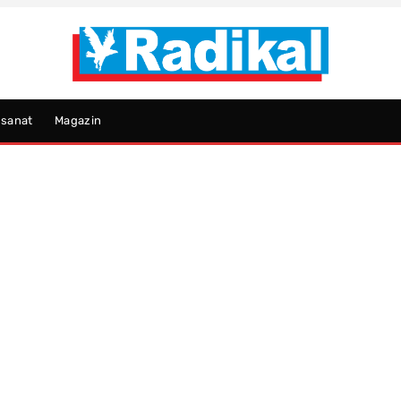
psanat
Magazin