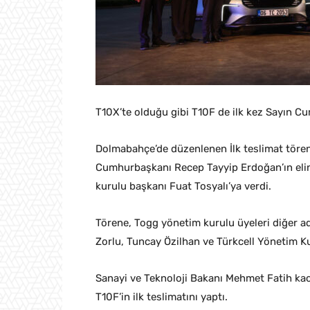
T10X’te olduğu gibi T10F de ilk kez Sayın C
Dolmabahçe’de düzenlenen İlk teslimat tören
Cumhurbaşkanı Recep Tayyip Erdoğan’ın elin
kurulu başkanı Fuat Tosyalı’ya verdi.
Törene, Togg yönetim kurulu üyeleri diğer ad
Zorlu, Tuncay Özilhan ve Türkcell Yönetim Ku
Sanayi ve Teknoloji Bakanı Mehmet Fatih kac
T10F’in ilk teslimatını yaptı.