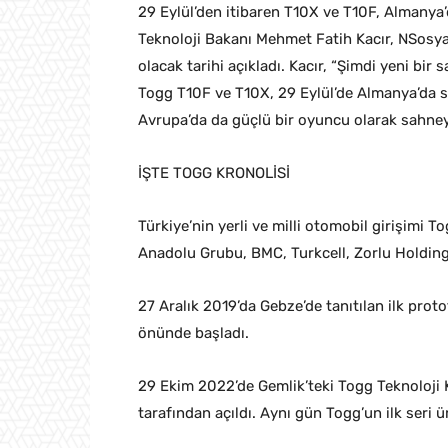
29 Eylül’den itibaren T10X ve T10F, Almanya’
Teknoloji Bakanı Mehmet Fatih Kacır, NSosya
olacak tarihi açıkladı. Kacır, “Şimdi yeni bir
Togg T10F ve T10X, 29 Eylül’de Almanya’da sa
Avrupa’da da güçlü bir oyuncu olarak sahneye 
İŞTE TOGG KRONOLİSİ
Türkiye’nin yerli ve milli otomobil girişimi 
Anadolu Grubu, BMC, Turkcell, Zorlu Holding 
27 Aralık 2019’da Gebze’de tanıtılan ilk pro
önünde başladı.
29 Ekim 2022’de Gemlik’teki Togg Teknoloj
tarafından açıldı. Aynı gün Togg’un ilk seri ü