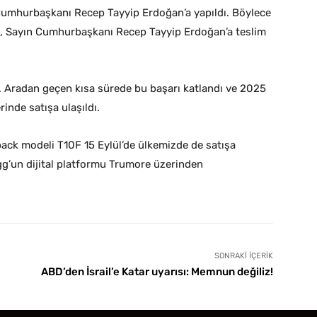
 Cumhurbaşkanı Recep Tayyip Erdoğan’a yapıldı. Böylece
il, Sayın Cumhurbaşkanı Recep Tayyip Erdoğan’a teslim
ttı. Aradan geçen kısa sürede bu başarı katlandı ve 2025
rinde satışa ulaşıldı.
back modeli T10F 15 Eylül’de ülkemizde de satışa
ogg’un dijital platformu Trumore üzerinden
SONRAKI İÇERIK
ABD’den İsrail’e Katar uyarısı: Memnun değiliz!