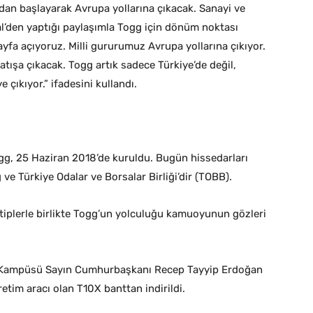
dan başlayarak Avrupa yollarına çıkacak. Sanayi ve
l’den yaptığı paylaşımla Togg için dönüm noktası
 sayfa açıyoruz. Milli gururumuz Avrupa yollarına çıkıyor.
tışa çıkacak. Togg artık sadece Türkiye’de değil,
çıkıyor.” ifadesini kullandı.
Togg, 25 Haziran 2018’de kuruldu. Bugün hissedarları
ve Türkiye Odalar ve Borsalar Birliği’dir (TOBB).
totiplerle birlikte Togg’un yolculuğu kamuoyunun gözleri
i Kampüsü Sayın Cumhurbaşkanı Recep Tayyip Erdoğan
retim aracı olan T10X banttan indirildi.