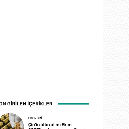
ON GİRİLEN İÇERİKLER
EKONOMI
Çin’in altın alımı Ekim