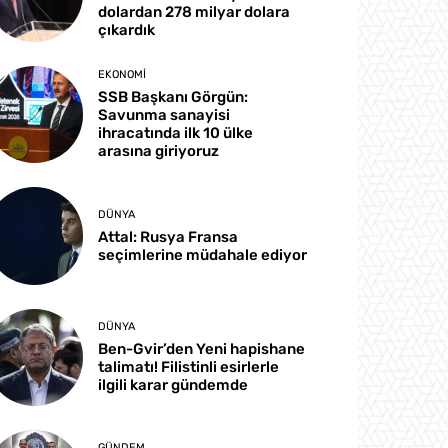
dolardan 278 milyar dolara
çıkardık
EKONOMI
SSB Başkanı Görgün:
Savunma sanayisi
ihracatında ilk 10 ülke
arasına giriyoruz
DÜNYA
Attal: Rusya Fransa
seçimlerine müdahale ediyor
DÜNYA
Ben-Gvir’den Yeni hapishane
talimatı! Filistinli esirlerle
ilgili karar gündemde
GÜNDEM