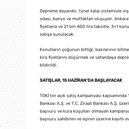
Depreme dayanıklı, tünel kalıp sistemiyle inş
odası, banyo ve mutfaktan oluşuyor. Ankara’
fiyatlarla ve 21 bin 400 lira taksitle, 3+1 kon
satışa sunulacak.
Konutların çoğunun bittiği, bazılarının bit
kira fiyatlarını düşürmek ve vatandaşa depr
bildirildi.
SATIŞLAR, 15 HAZİRAN’DA BAŞLAYACAK
TOKİ’nin açık satış kampanyası kapsamında 1
Bankası A.Ş. ve T.C. Ziraat Bankası A.Ş. üze
başvuru ve kura koşulları olmayan kampanya
başvuru sahibinin ve eşinin üzerine kayıtlı