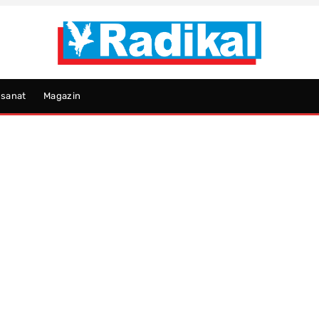
psanat
Magazin