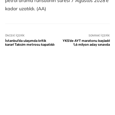
petrol arama ruhsatının süresi 7 Ağustos 2028’e
kadar uzatıldı. (AA)
ÖNCEKI İÇERIK
SONRAKI İÇERIK
İstanbul’da ulaşımda kritik
YKS’de AYT maratonu başladı!
karar! Taksim metrosu kapatıldı
1,6 milyon aday sınavda