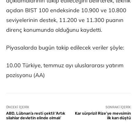
açıklamalarının takip edileceğini belirterek, teknik
açıdan BIST 100 endeksinde 10.900 ve 10.800
seviyelerinin destek, 11.200 ve 11.300 puanın
direnç konumunda olduğunu kaydetti.
Piyasalarda bugün takip edilecek veriler şöyle:
10.00 Türkiye, temmuz ayı uluslararası yatırım
pozisyonu (AA)
ÖNCEKI İÇERIK
SONRAKI İÇERIK
ABD, Lübnan’a resti çekti! ‘Artık
Kar sürprizi! Rize’ye mevsimin
silahlar devletin elinde olmalı’
ilk karı düştü