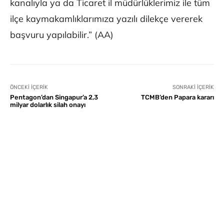
kanalıyla ya da Ticaret il müdürlüklerimiz ile tüm
ilçe kaymakamlıklarımıza yazılı dilekçe vererek
başvuru yapılabilir.” (AA)
ÖNCEKI İÇERIK
SONRAKI İÇERIK
Pentagon’dan Singapur’a 2,3
TCMB’den Papara kararı
milyar dolarlık silah onayı