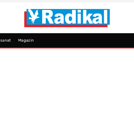
psanat
Magazin