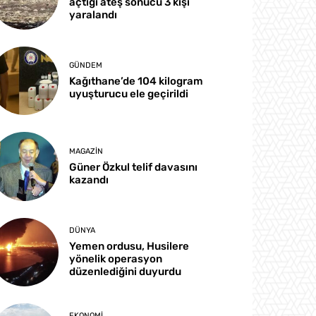
açtığı ateş sonucu 3 kişi
yaralandı
GÜNDEM
Kağıthane’de 104 kilogram
uyuşturucu ele geçirildi
MAGAZIN
Güner Özkul telif davasını
kazandı
DÜNYA
Yemen ordusu, Husilere
yönelik operasyon
düzenlediğini duyurdu
EKONOMI