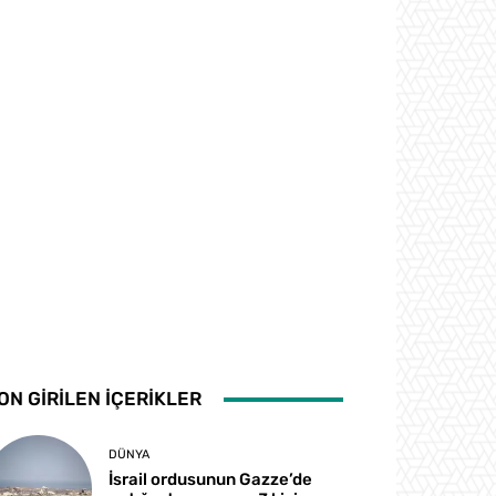
ON GİRİLEN İÇERİKLER
DÜNYA
İsrail ordusunun Gazze’de