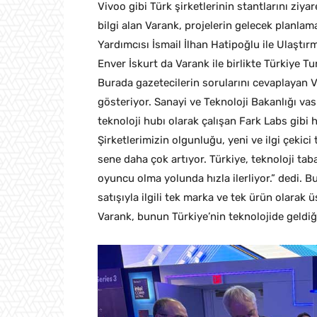
Vivoo gibi Türk şirketlerinin stantlarını ziyare
bilgi alan Varank, projelerin gelecek planlam
Yardımcısı İsmail İlhan Hatipoğlu ile Ulaştı
Enver İskurt da Varank ile birlikte Türkiye T
Burada gazetecilerin sorularını cevaplayan Va
gösteriyor. Sanayi ve Teknoloji Bakanlığı vası
teknoloji hubı olarak çalışan Fark Labs gibi 
Şirketlerimizin olgunluğu, yeni ve ilgi çekici 
sene daha çok artıyor. Türkiye, teknoloji taba
oyuncu olma yolunda hızla ilerliyor.” dedi. B
satışıyla ilgili tek marka ve tek ürün olarak
Varank, bunun Türkiye’nin teknolojide geldi