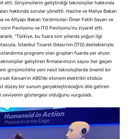
t etti. Girişimcilerin geliştirdiği teknolojiler hakkında
aları hakkında sorular yöneltti. Hazine ve Maliye Bakan
rma ve Altyapı Bakan Yardımcıları Ömer Fatih Sayan ve
urcorn Pavilyonu ve İTO Pavilyonu’nu ziyaret etti.
rank, “Türkiye, bu fuara son yıllarda yoğun ilgi
tasıyla, İstanbul Ticaret Odası’nın (İTO) destekleriyle,
hızlandırma programı olan grupları fuarda yer alıyor.
teknolojiler geliştiren firmalarımızın sayısı her geçen
nlı girişimcilikte yeni nesil teknolojilerde önemli bir
ursalı Karsan’ın ABD’de otonom elektrikli otobüs
 üst düzey bir sunum gerçekleştireceğini dile getiren
ği seviyenin göstergesi olduğunu vurguladı.