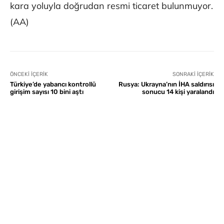
kara yoluyla doğrudan resmi ticaret bulunmuyor.
(AA)
ÖNCEKI İÇERIK
SONRAKI İÇERIK
Türkiye’de yabancı kontrollü
Rusya: Ukrayna’nın İHA saldırısı
girişim sayısı 10 bini aştı
sonucu 14 kişi yaralandı