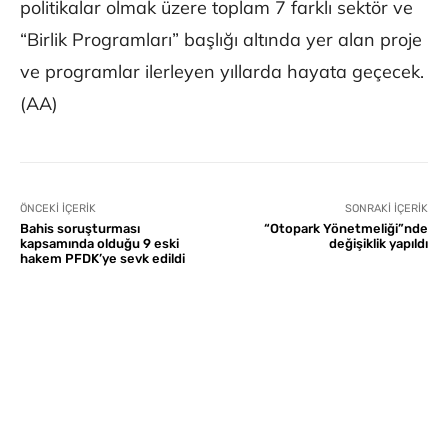
politikalar olmak üzere toplam 7 farklı sektör ve
“Birlik Programları” başlığı altında yer alan proje
ve programlar ilerleyen yıllarda hayata geçecek.
(AA)
ÖNCEKI İÇERIK
SONRAKI İÇERIK
Bahis soruşturması
“Otopark Yönetmeliği”nde
kapsamında olduğu 9 eski
değişiklik yapıldı
hakem PFDK’ye sevk edildi