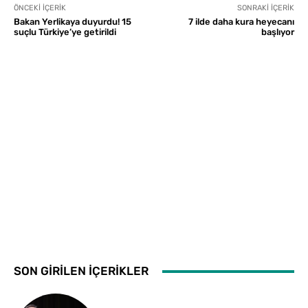
ÖNCEKI İÇERIK
SONRAKI İÇERIK
Bakan Yerlikaya duyurdu! 15
7 ilde daha kura heyecanı
suçlu Türkiye’ye getirildi
başlıyor
SON GİRİLEN İÇERİKLER