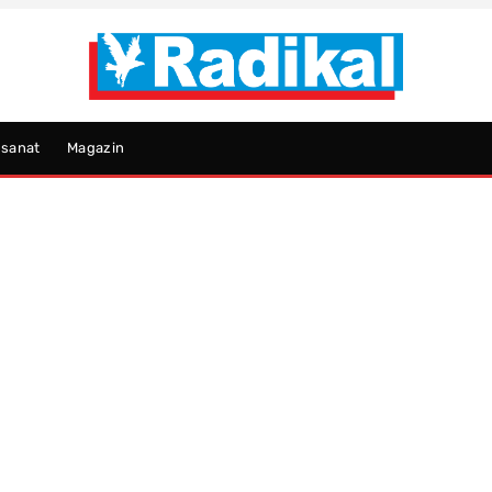
psanat
Magazin