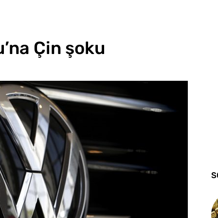
’na Çin şoku
S