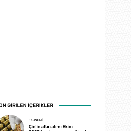
ON GİRİLEN İÇERİKLER
EKONOMI
Çin’in altın alımı Ekim