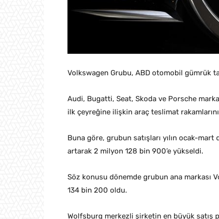
Volkswagen Grubu, ABD otomobil gümrük tarif
Audi, Bugatti, Seat, Skoda ve Porsche mark
ilk çeyreğine ilişkin araç teslimat rakamlarını
Buna göre, grubun satışları yılın ocak-mart
artarak 2 milyon 128 bin 900’e yükseldi.
Söz konusu dönemde grubun ana markası Volk
134 bin 200 oldu.
Wolfsburg merkezli şirketin en büyük satış pa