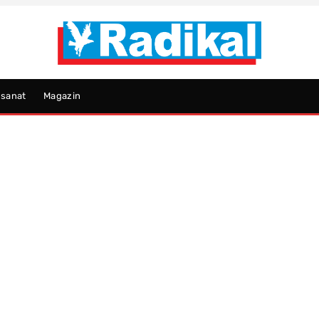
psanat
Magazin