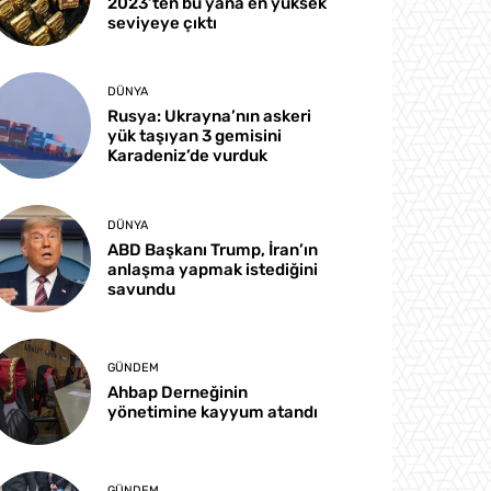
2023’ten bu yana en yüksek
seviyeye çıktı
DÜNYA
Rusya: Ukrayna’nın askeri
yük taşıyan 3 gemisini
Karadeniz’de vurduk
DÜNYA
ABD Başkanı Trump, İran’ın
anlaşma yapmak istediğini
savundu
GÜNDEM
Ahbap Derneğinin
yönetimine kayyum atandı
GÜNDEM