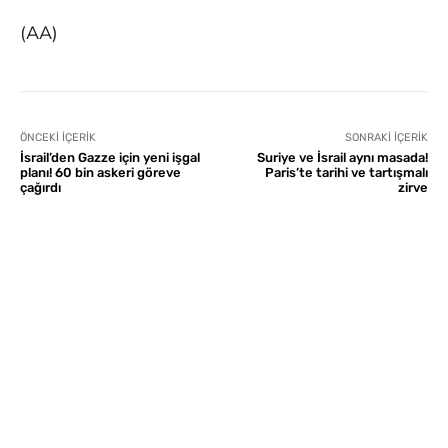
(AA)
ÖNCEKI İÇERIK
SONRAKI İÇERIK
İsrail’den Gazze için yeni işgal
Suriye ve İsrail aynı masada!
planı! 60 bin askeri göreve
Paris’te tarihi ve tartışmalı
çağırdı
zirve