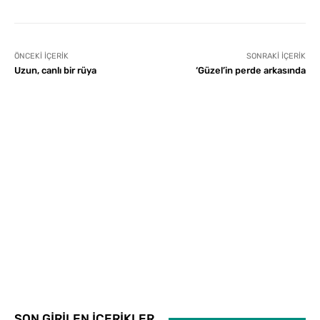
ÖNCEKI İÇERIK
SONRAKI İÇERIK
Uzun, canlı bir rüya
‘Güzel’in perde arkasında
SON GİRİLEN İÇERİKLER