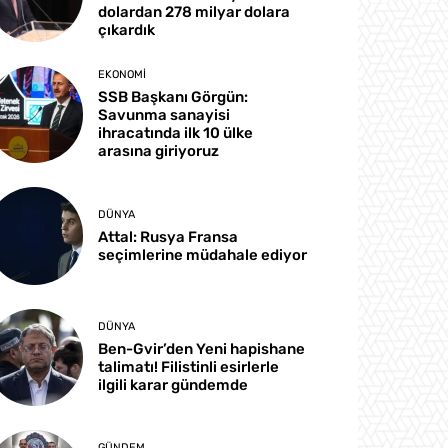
dolardan 278 milyar dolara
çıkardık
EKONOMI
SSB Başkanı Görgün:
Savunma sanayisi
ihracatında ilk 10 ülke
arasına giriyoruz
DÜNYA
Attal: Rusya Fransa
seçimlerine müdahale ediyor
DÜNYA
Ben-Gvir’den Yeni hapishane
talimatı! Filistinli esirlerle
ilgili karar gündemde
GÜNDEM