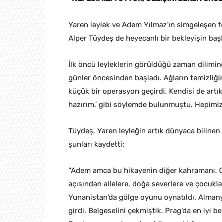
Yaren leylek ve Adem Yılmaz’ın simgeleşen f
Alper Tüydeş de heyecanlı bir bekleyişin başl
İlk öncü leyleklerin görüldüğü zaman dilimin
günler öncesinden başladı. Ağların temizliğin
küçük bir operasyon geçirdi. Kendisi de artı
hazırım.’ gibi söylemde bulunmuştu. Hepimiz
Tüydeş, Yaren leyleğin artık dünyaca biline
şunları kaydetti:
“Adem amca bu hikayenin diğer kahramanı. Onl
açısından ailelere, doğa severlere ve çocukla
Yunanistan’da gölge oyunu oynatıldı. Almany
girdi. Belgeselini çekmiştik. Prag’da en iyi b