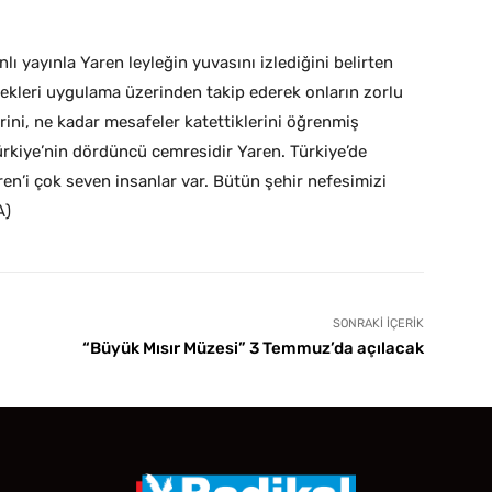
nlı yayınla Yaren leyleğin yuvasını izlediğini belirten
eylekleri uygulama üzerinden takip ederek onların zorlu
rini, ne kadar mesafeler katettiklerini öğrenmiş
ürkiye’nin dördüncü cemresidir Yaren. Türkiye’de
n’i çok seven insanlar var. Bütün şehir nefesimizi
A)
SONRAKI İÇERIK
“Büyük Mısır Müzesi” 3 Temmuz’da açılacak