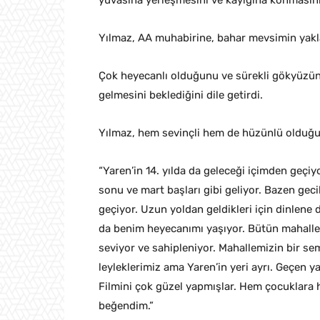
yuvasına yerleşmesini ve kayığına konmasını
Yılmaz, AA muhabirine, bahar mevsimin yakl
Çok heyecanlı olduğunu ve sürekli gökyüzün
gelmesini beklediğini dile getirdi.
Yılmaz, hem sevinçli hem de hüzünlü olduğun
“Yaren’in 14. yılda da geleceği içimden geç
sonu ve mart başları gibi geliyor. Bazen ge
geçiyor. Uzun yoldan geldikleri için dinlene d
da benim heyecanımı yaşıyor. Bütün mahalle
seviyor ve sahipleniyor. Mahallemizin bir se
leyleklerimiz ama Yaren’in yeri ayrı. Geçen ya
Filmini çok güzel yapmışlar. Hem çocuklara h
beğendim.”