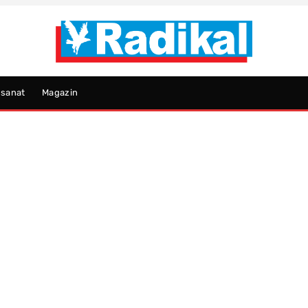
psanat
Magazin