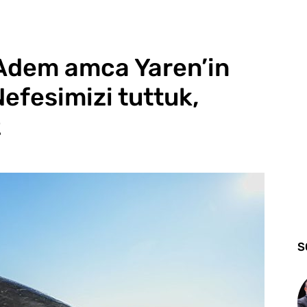
… Adem amca Yaren’in
efesimizi tuttuk,
z
S