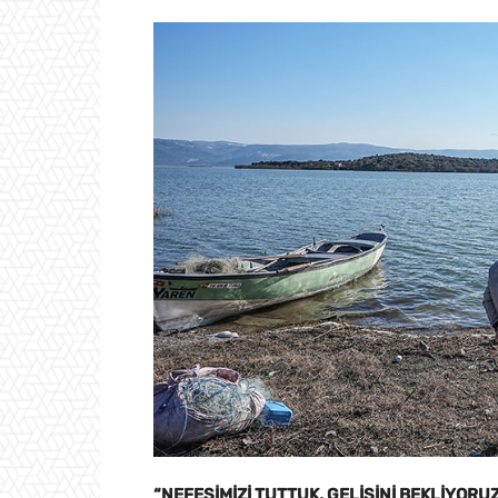
“NEFESİMİZİ TUTTUK, GELİŞİNİ BEKLİYORU