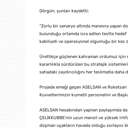
Görgün, şunları kaydetti:
“Zorlu bir senaryo altında manevra yapan do
bulunduğu ortamda icra edilen testte hedef 
kabiliyeti ve operasyonel olgunluğu bir kez d
Ürettikçe güçlenen kahraman ordumuz için mill
kararlılıkla sürdürülen bu stratejik sistemle
sahadaki caydırıcılığını her teslimatla daha da
Projede emeği geçen ASELSAN ve Roketsan eki
Kuvvetlerimizin kıymetli personelini ve Başk
ASELSAN hesabından yapılan paylaşımda da “S
ÇELİKKUBBE’nin uzun menzil ve yüksek irtif
düşman uçakların havada olduğu zorlayıcı bir