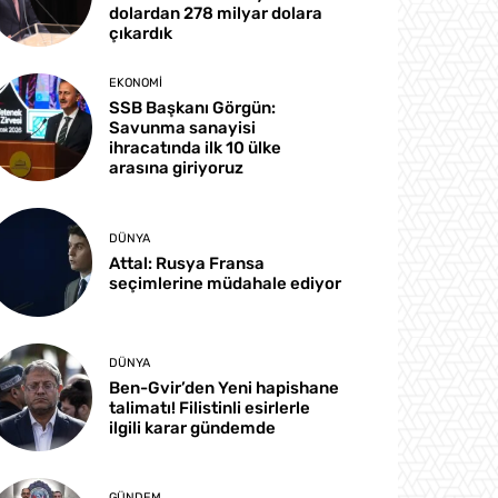
dolardan 278 milyar dolara
çıkardık
EKONOMI
SSB Başkanı Görgün:
Savunma sanayisi
ihracatında ilk 10 ülke
arasına giriyoruz
DÜNYA
Attal: Rusya Fransa
seçimlerine müdahale ediyor
DÜNYA
Ben-Gvir’den Yeni hapishane
talimatı! Filistinli esirlerle
ilgili karar gündemde
GÜNDEM