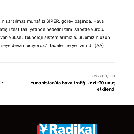
zın sarsılmaz muhafızı SİPER, görev başında. Hava
ışlı test faaliyetinde hedefini tam isabetle vurdu.
ıyan yüksek teknoloji sistemlerimizle, ülkemizin uzun
meye devam ediyoruz.” ifadelerine yer verildi. (AA)
SONRAKI İÇERIK
ir
Yunanistan’da hava trafiği krizi: 90 uçuş
etkilendi