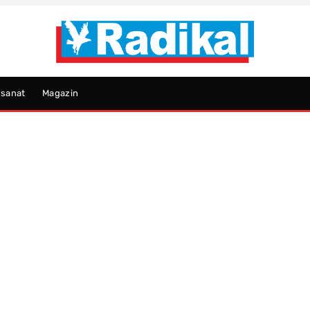
psanat
Magazin