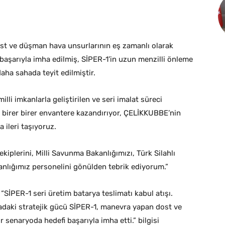
st ve düşman hava unsurlarının eş zamanlı olarak
başarıyla imha edilmiş, SİPER-1’in uzun menzilli önleme
aha sahada teyit edilmiştir.
i imkanlarla geliştirilen ve seri imalat süreci
ri birer birer envantere kazandırıyor, ÇELİKKUBBE’nin
 ileri taşıyoruz.
plerini, Milli Savunma Bakanlığımızı, Türk Silahlı
anlığımız personelini gönülden tebrik ediyorum.”
İPER-1 seri üretim batarya teslimatı kabul atışı.
adaki stratejik gücü SİPER-1, manevra yapan dost ve
 senaryoda hedefi başarıyla imha etti.” bilgisi