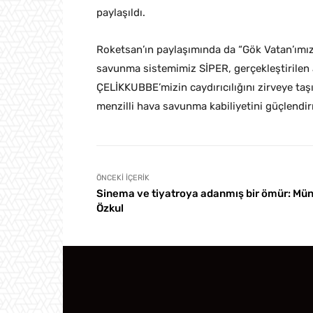
paylaşıldı.
Roketsan’ın paylaşımında da “Gök Vatan’ımı
savunma sistemimiz SİPER, gerçekleştirilen at
ÇELİKKUBBE’mizin caydırıcılığını zirveye taş
menzilli hava savunma kabiliyetini güçlendir
ÖNCEKI İÇERIK
Sinema ve tiyatroya adanmış bir ömür: Mün
Özkul