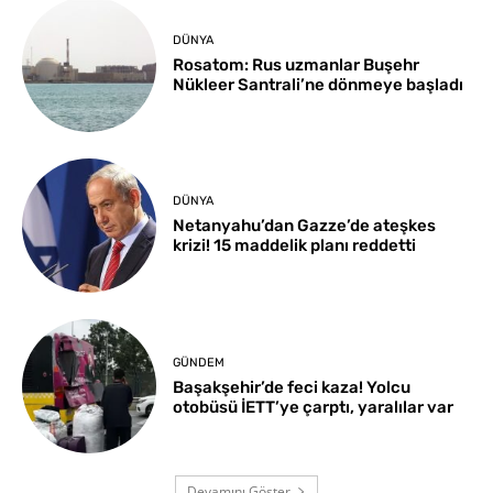
DÜNYA
Rosatom: Rus uzmanlar Buşehr
Nükleer Santrali’ne dönmeye başladı
DÜNYA
Netanyahu’dan Gazze’de ateşkes
krizi! 15 maddelik planı reddetti
GÜNDEM
Başakşehir’de feci kaza! Yolcu
otobüsü İETT’ye çarptı, yaralılar var
Devamını Göster