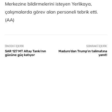
Merkezine bildirmelerini isteyen Yerlikaya,
çalışmalarda görev alan personeli tebrik etti.
(AA)
ÖNCEKI İÇERIK
SONRAKI İÇERIK
SAR 127 MT Altay Tankı’nın
Maduro’dan Trump’ın talimatına
gücüne güç katıyor
yanıt!