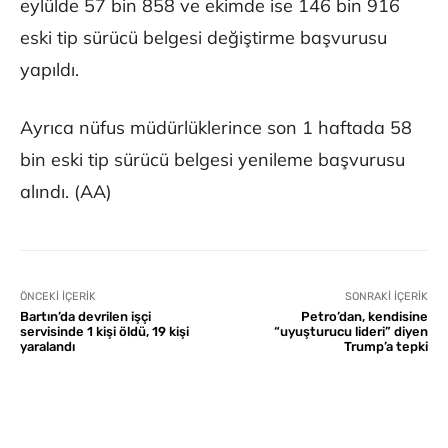
eylülde 57 bin 858 ve ekimde ise 146 bin 916
eski tip sürücü belgesi değiştirme başvurusu
yapıldı.
Ayrıca nüfus müdürlüklerince son 1 haftada 58
bin eski tip sürücü belgesi yenileme başvurusu
alındı. (AA)
ÖNCEKI İÇERIK
SONRAKI İÇERIK
Bartın’da devrilen işçi
Petro’dan, kendisine
servisinde 1 kişi öldü, 19 kişi
“uyuşturucu lideri” diyen
yaralandı
Trump’a tepki