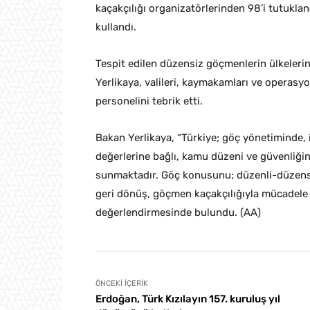
kaçakçılığı organizatörlerinden 98’i tutukland
kullandı.
Tespit edilen düzensiz göçmenlerin ülkelerine
Yerlikaya, valileri, kaymakamları ve operasyon
personelini tebrik etti.
Bakan Yerlikaya, “Türkiye; göç yönetiminde, 
değerlerine bağlı, kamu düzeni ve güvenliğ
sunmaktadır. Göç konusunu; düzenli-düzensiz
geri dönüş, göçmen kaçakçılığıyla mücadele ve
değerlendirmesinde bulundu. (AA)
ÖNCEKI İÇERIK
Erdoğan, Türk Kızılayın 157. kuruluş yıl