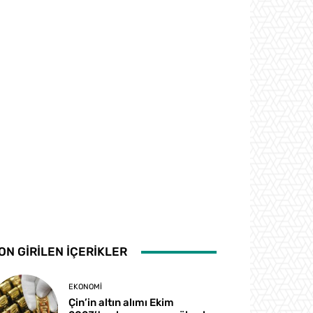
ON GİRİLEN İÇERİKLER
EKONOMI
Çin’in altın alımı Ekim