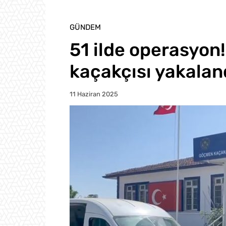
GÜNDEM
51 ilde operasyo
kaçakçısı yakalan
11 Haziran 2025