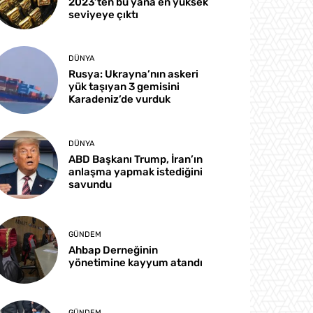
2023’ten bu yana en yüksek
seviyeye çıktı
DÜNYA
Rusya: Ukrayna’nın askeri
yük taşıyan 3 gemisini
Karadeniz’de vurduk
DÜNYA
ABD Başkanı Trump, İran’ın
anlaşma yapmak istediğini
savundu
GÜNDEM
Ahbap Derneğinin
yönetimine kayyum atandı
GÜNDEM