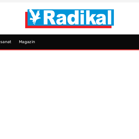
psanat
Magazin