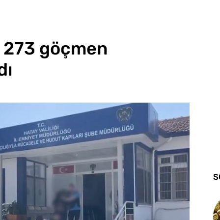
n! 273 göçmen
dı
S