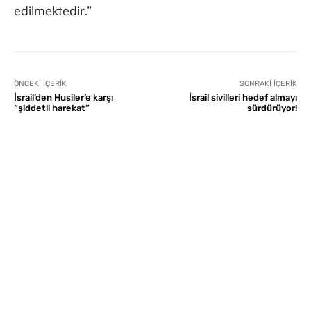
edilmektedir.”
ÖNCEKI İÇERIK
SONRAKI İÇERIK
İsrail’den Husiler’e karşı
İsrail sivilleri hedef almayı
“şiddetli harekat”
sürdürüyor!