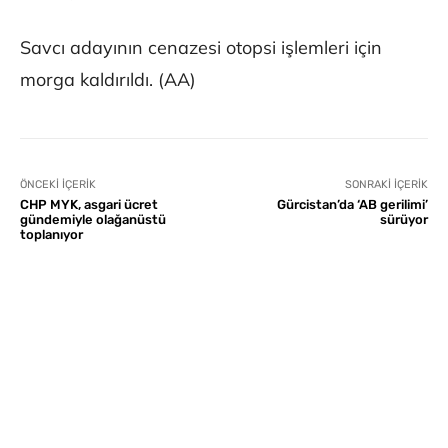
Savcı adayının cenazesi otopsi işlemleri için
morga kaldırıldı. (AA)
ÖNCEKI İÇERIK
SONRAKI İÇERIK
CHP MYK, asgari ücret
Gürcistan’da ‘AB gerilimi’
gündemiyle olağanüstü
sürüyor
toplanıyor