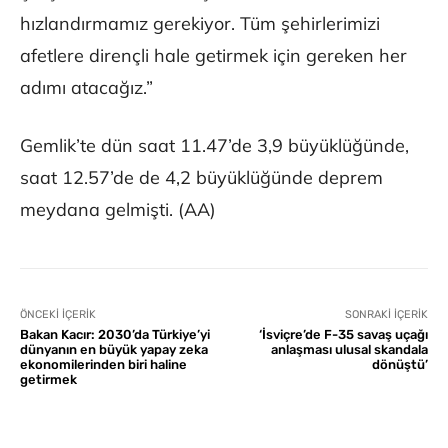
hızlandırmamız gerekiyor. Tüm şehirlerimizi
afetlere dirençli hale getirmek için gereken her
adımı atacağız.”
Gemlik’te dün saat 11.47’de 3,9 büyüklüğünde,
saat 12.57’de de 4,2 büyüklüğünde deprem
meydana gelmişti. (AA)
ÖNCEKI İÇERIK
SONRAKI İÇERIK
Bakan Kacır: 2030’da Türkiye’yi
‘İsviçre’de F-35 savaş uçağı
dünyanın en büyük yapay zeka
anlaşması ulusal skandala
ekonomilerinden biri haline
dönüştü’
getirmek