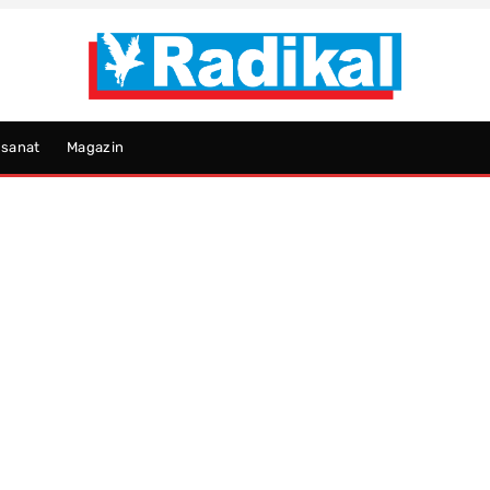
psanat
Magazin