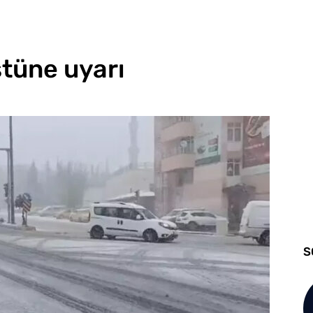
tüne uyarı
S