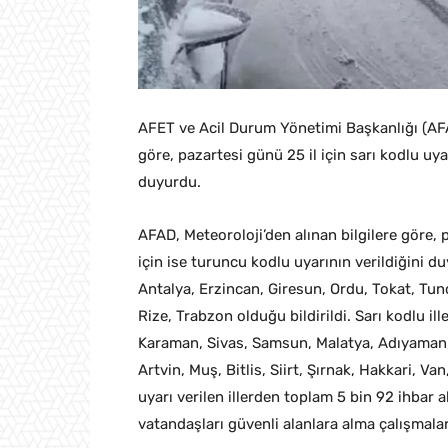
AFET ve Acil Durum Yönetimi Başkanlığı (AFA
göre, pazartesi günü 25 il için sarı kodlu uyar
duyurdu.
AFAD, Meteoroloji’den alınan bilgilere göre, p
için ise turuncu kodlu uyarının verildiğini d
Antalya, Erzincan, Giresun, Ordu, Tokat, T
Rize, Trabzon olduğu bildirildi. Sarı kodlu il
Karaman, Sivas, Samsun, Malatya, Adıyaman,
Artvin, Muş, Bitlis, Siirt, Şırnak, Hakkari, V
uyarı verilen illerden toplam 5 bin 92 ihbar 
vatandaşları güvenli alanlara alma çalışmaları