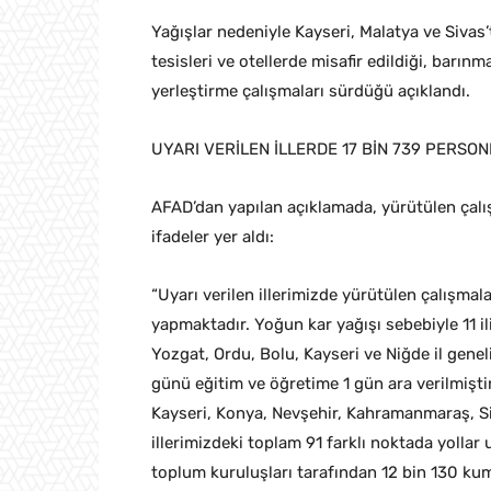
Yağışlar nedeniyle Kayseri, Malatya ve Siva
tesisleri ve otellerde misafir edildiği, barın
yerleştirme çalışmaları sürdüğü açıklandı.
UYARI VERİLEN İLLERDE 17 BİN 739 PERSO
AFAD’dan yapılan açıklamada, yürütülen çalış
ifadeler yer aldı:
“Uyarı verilen illerimizde yürütülen çalışma
yapmaktadır. Yoğun kar yağışı sebebiyle 11 i
Yozgat, Ordu, Bolu, Kayseri ve Niğde il genel
günü eğitim ve öğretime 1 gün ara verilmişti
Kayseri, Konya, Nevşehir, Kahramanmaraş, S
illerimizdeki toplam 91 farklı noktada yollar 
toplum kuruluşları tarafından 12 bin 130 kum