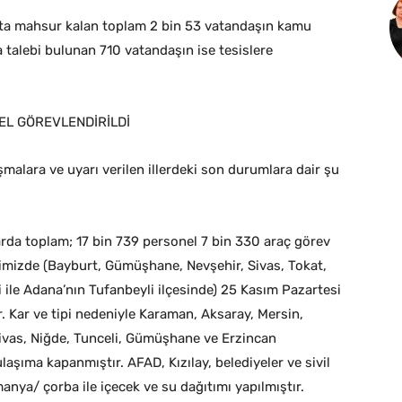
s’ta mahsur kalan toplam 2 bin 53 vatandaşın kamu
ma talebi bulunan 710 vatandaşın ise tesislere
NEL GÖREVLENDİRİLDİ
malara ve uyarı verilen illerdeki son durumlara dair şu
larda toplam; 17 bin 739 personel 7 bin 330 araç görev
limizde (Bayburt, Gümüşhane, Nevşehir, Sivas, Tokat,
i ile Adana’nın Tufanbeyli ilçesinde) 25 Kasım Pazartesi
r. Kar ve tipi nedeniyle Karaman, Aksaray, Mersin,
ivas, Niğde, Tunceli, Gümüşhane ve Erzincan
ulaşıma kapanmıştır. AFAD, Kızılay, belediyeler ve sivil
anya/ çorba ile içecek ve su dağıtımı yapılmıştır.