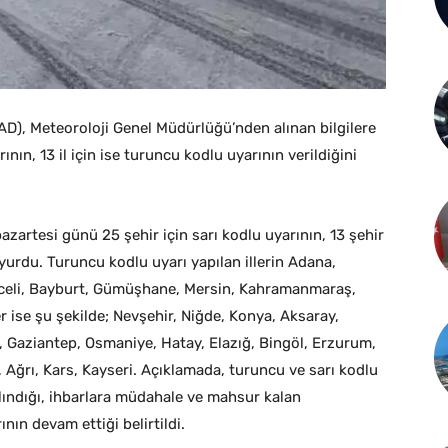
D), Meteoroloji Genel Müdürlüğü’nden alınan bilgilere
ının, 13 il için ise turuncu kodlu uyarının verildiğini
azartesi günü 25 şehir için sarı kodlu uyarının, 13 şehir
uyurdu. Turuncu kodlu uyarı yapılan illerin Adana,
unceli, Bayburt, Gümüşhane, Mersin, Kahramanmaraş,
ler ise şu şekilde; Nevşehir, Niğde, Konya, Aksaray,
 Gaziantep, Osmaniye, Hatay, Elazığ, Bingöl, Erzurum,
an, Ağrı, Kars, Kayseri. Açıklamada, turuncu ve sarı kodlu
alındığı, ihbarlara müdahale ve mahsur kalan
nın devam ettiği belirtildi.