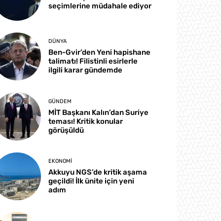
seçimlerine müdahale ediyor
DÜNYA
Ben-Gvir’den Yeni hapishane
talimatı! Filistinli esirlerle
ilgili karar gündemde
GÜNDEM
MİT Başkanı Kalın’dan Suriye
teması! Kritik konular
görüşüldü
EKONOMI
Akkuyu NGS’de kritik aşama
geçildi! İlk ünite için yeni
adım