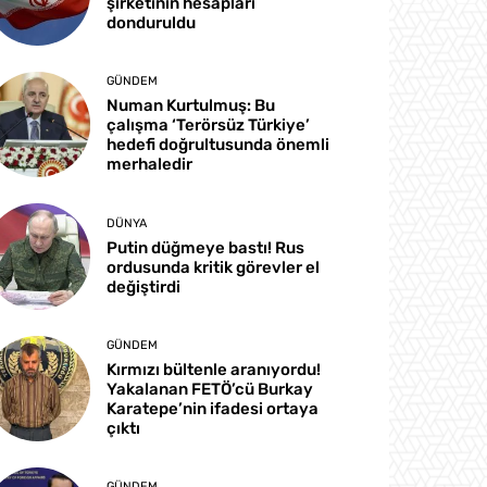
şirketinin hesapları
donduruldu
GÜNDEM
Numan Kurtulmuş: Bu
çalışma ‘Terörsüz Türkiye’
hedefi doğrultusunda önemli
merhaledir
DÜNYA
Putin düğmeye bastı! Rus
ordusunda kritik görevler el
değiştirdi
GÜNDEM
Kırmızı bültenle aranıyordu!
Yakalanan FETÖ’cü Burkay
Karatepe’nin ifadesi ortaya
çıktı
GÜNDEM