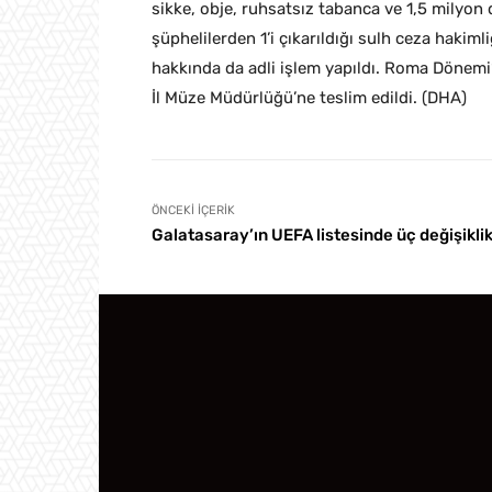
sikke, obje, ruhsatsız tabanca ve 1,5 milyon
şüphelilerden 1’i çıkarıldığı sulh ceza hakimli
hakkında da adli işlem yapıldı. Roma Dönemi’n
İl Müze Müdürlüğü’ne teslim edildi. (DHA)
ÖNCEKI İÇERIK
Galatasaray’ın UEFA listesinde üç değişikli