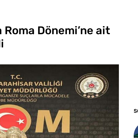
a Roma Dönemi’ne ait
i
S