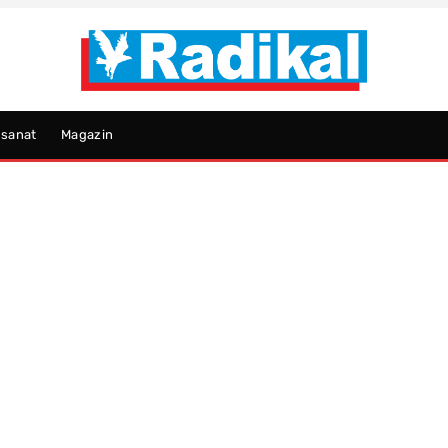
psanat
Magazin