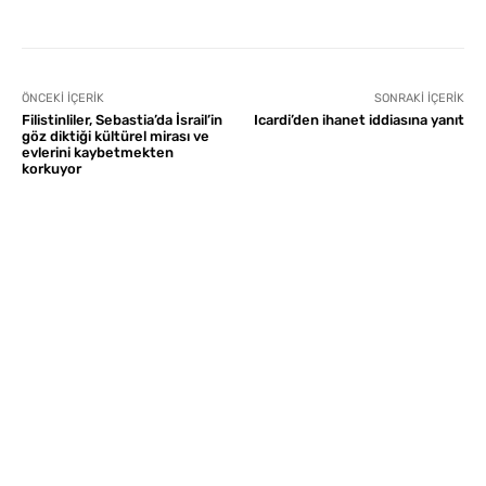
ÖNCEKI İÇERIK
SONRAKI İÇERIK
Filistinliler, Sebastia’da İsrail’in
Icardi’den ihanet iddiasına yanıt
göz diktiği kültürel mirası ve
evlerini kaybetmekten
korkuyor