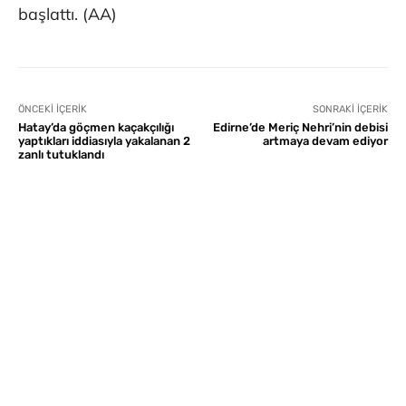
başlattı. (AA)
ÖNCEKI İÇERIK
SONRAKI İÇERIK
Hatay’da göçmen kaçakçılığı
Edirne’de Meriç Nehri’nin debisi
yaptıkları iddiasıyla yakalanan 2
artmaya devam ediyor
zanlı tutuklandı