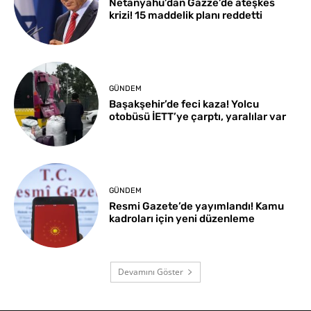
Netanyahu’dan Gazze’de ateşkes
krizi! 15 maddelik planı reddetti
GÜNDEM
Başakşehir’de feci kaza! Yolcu
otobüsü İETT’ye çarptı, yaralılar var
GÜNDEM
Resmi Gazete’de yayımlandı! Kamu
kadroları için yeni düzenleme
Devamını Göster