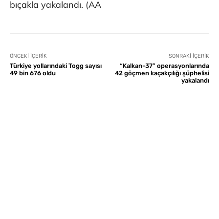
bıçakla yakalandı. (AA
ÖNCEKI İÇERIK
SONRAKI İÇERIK
Türkiye yollarındaki Togg sayısı
“Kalkan-37” operasyonlarında
49 bin 676 oldu
42 göçmen kaçakçılığı şüphelisi
yakalandı